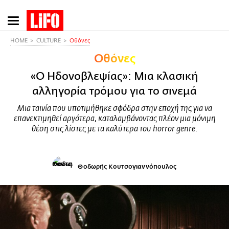
Παράκαμψη
προς
το
HOME
CULTURE
Οθόνες
κυρίως
Οθόνες
περιεχόμενο
«Ο Ηδονοβλεψίας»: Μια κλασική
αλληγορία τρόμου για το σινεμά
Μια ταινία που υποτιμήθηκε σφόδρα στην εποχή της για να
επανεκτιμηθεί αργότερα, καταλαμβάνοντας πλέον μια μόνιμη
θέση στις λίστες με τα καλύτερα του horror genre.
Θοδωρής Κουτσογιαννόπουλος