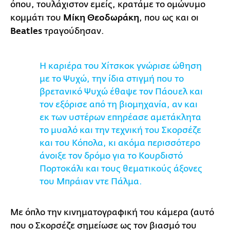
όπου, τουλάχιστον εμείς, κρατάμε το ομώνυμο
κομμάτι του
Μίκη Θεοδωράκη
, που ως και οι
Beatles
τραγούδησαν.
Η καριέρα του Χίτσκοκ γνώρισε ώθηση
με το Ψυχώ, την ίδια στιγμή που το
βρετανικό Ψυχώ έθαψε τον Πάουελ και
τον εξόρισε από τη βιομηχανία, αν και
εκ των υστέρων επηρέασε αμετάκλητα
το μυαλό και την τεχνική του Σκορσέζε
και του Κόπολα, κι ακόμα περισσότερο
άνοιξε τον δρόμο για το Κουρδιστό
Πορτοκάλι και τους θεματικούς άξονες
του Μπράιαν ντε Πάλμα.
Με όπλο την κινηματογραφική του κάμερα (αυτό
που ο Σκορσέζε σημείωσε ως τον βιασμό του