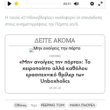
-02:31
Play
Mute
Settings
Ente
full
Η ταινία «Ο Ηδονοβλεψίας» κυκλοφορεί σε επανέκδοση
στους κινηματογράφους την Πέμπτη 20/6.
ΔΕΙΤΕ ΑΚΟΜΑ
ΟΘΟΝΕΣ
«Μην ανοίγεις την πόρτα»: Το
χειροποίητο αλλά καθόλου
ερασιτεχνικό θρίλερ των
Unboxholics
24.04.24
Οθόνες
PEEPING TOM
ΜΑΙΚΛ ΠΑΟΥΕΛ
Tags