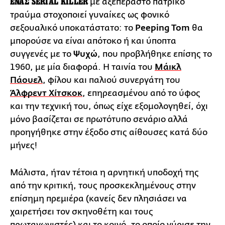
ΕΝΑΣ SERIAL KILLER
με αξεπέραστο πατρικό
τραύμα στοχοποιεί γυναίκες ως φονικό
σεξουαλικό υποκατάστατο: το
Peeping Tom
θα
μπορούσε να είναι απότοκο ή και ύποπτα
συγγενές με το
Ψυχώ
, που προβλήθηκε επίσης το
1960, με μία διαφορά. Η ταινία του
Μάικλ
Πάουελ
, φίλου και παλιού συνεργάτη του
Άλφρεντ Χίτσκοκ
, επηρεασμένου από το ύφος
και την τεχνική του, όπως είχε εξομολογηθεί, όχι
μόνο βασίζεται σε πρωτότυπο σενάριο αλλά
προηγήθηκε στην έξοδο στις αίθουσες κατά δύο
μήνες!
Μάλιστα, ήταν τέτοια η αρνητική υποδοχή της
από την κριτική, τους προσκεκλημένους στην
επίσημη πρεμιέρα (κανείς δεν πλησιάσει να
χαιρετήσει τον σκηνοθέτη και τους
πρωταγωνιστές) και το κοινό, το οποίο γύρισε την