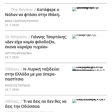
The Review /
Κατάφερε ο
Νόλαν να φτάσει στην Ιθάκη;
ΒΕΝΑ ΓΕΩΡΓΑΚΟΠΟΥΛΟΥ
21.7.2026
Οι Αθηναίοι /
Γιάννης Τσορτέκης:
«Δεν είχα καμία φιλοδοξία,
έκανα καριέρα τυχαία»
ΑΡΓΥΡΩ ΜΠΟΖΩΝΗ
18.7.2026
Οθόνες /
Η Λυρική ταξιδεύει
στην Ελλάδα με μια όπερα-
παστίτσιο
ΧΡΗΣΤΟΣ ΠΑΡΙΔΗΣ
16.7.2026
Οθόνες /
Τι να δεις αν δεν θες να
δεις την Οδύσσεια