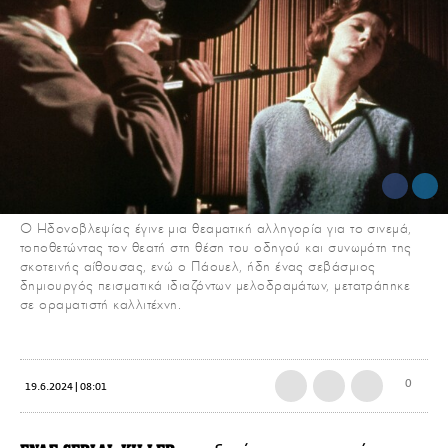
Ο Ηδονοβλεψίας έγινε μια θεαματική αλληγορία για το σινεμά,
τοποθετώντας τον θεατή στη θέση του οδηγού και συνωμότη της
σκοτεινής αίθουσας, ενώ ο Πάουελ, ήδη ένας σεβάσμιος
δημιουργός πεισματικά ιδιαζόντων μελοδραμάτων, μετατράπηκε
σε οραματιστή καλλιτέχνη.
0
19.6.2024 | 08:01