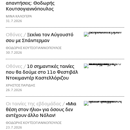
απαντήσεις: Θοδωρής
Kουτσογιαννόπουλος
ΜΙΝΑ ΚΑΛΟΓΕΡΑ
31.7.2026
Οθόνες /
Ξεκίνα τον Αύγουστό
σου με Σπάιντερμαν
ΘΟΔΩΡΗΣ ΚΟΥΤΣΟΓΙΑΝΝΟΠΟΥΛΟΣ
30.7.2026
Οθόνες /
10 σημαντικές ταινίες
που θα δούμε στο 11ο Φεστιβάλ
Ντοκιμαντέρ Καστελλόριζου
ΧΡΗΣΤΟΣ ΠΑΡΙΔΗΣ
26.7.2026
Οι ταινίες της εβδομάδας /
«Μια
θέση στον ήλιο» για όσους δεν
αντέχουν άλλο Νόλαν!
ΘΟΔΩΡΗΣ ΚΟΥΤΣΟΓΙΑΝΝΟΠΟΥΛΟΣ
23.7.2026