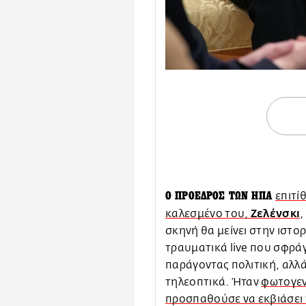
Ο ΠΡΟΕΔΡΟΣ ΤΩΝ ΗΠΑ
επιτί
Ζελένσκι
καλεσμένο του,
,
σκηνή θα μείνει στην ιστο
τραυματικά live που σφρά
παράγοντας πολιτική, αλλά
τηλεοπτικά. Ήταν
φωτογεν
προσπαθούσε να εκβιάσει