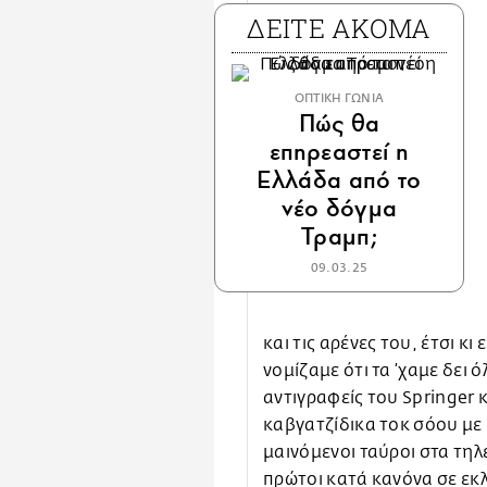
ΔΕΙΤΕ ΑΚΟΜΑ
ΟΠΤΙΚΗ ΓΩΝΙΑ
Πώς θα
επηρεαστεί η
Ελλάδα από το
νέο δόγμα
Τραμπ;
09.03.25
και τις αρένες του, έτσι κ
νομίζαμε ότι τα ’χαμε δει
αντιγραφείς του Springer
καβγατζίδικα τοκ σόου με
μαινόμενοι ταύροι στα τηλ
πρώτοι κατά κανόνα σε εκ