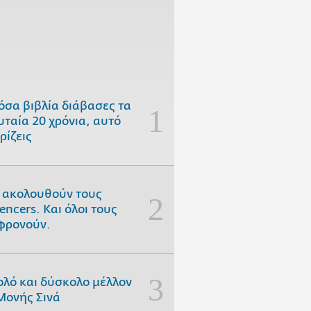
όσα βιβλία διάβασες τα
υταία 20 χρόνια, αυτό
ρίζεις
 ακολουθούν τους
uencers. Και όλοι τους
φρονούν.
ολό και δύσκολο μέλλον
Μονής Σινά