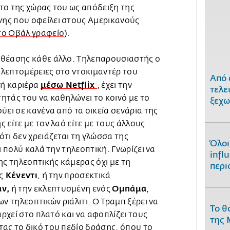
το της χώρας του ως απόδειξη της
ης που οφείλει στους Αμερικανούς
το Οβάλ γραφείο
).
εθέασης κάθε άλλο. Τηλεπαρουσιαστής ο
ι λεπτομέρειες στο ντοκιμαντέρ του
Από 
μέσω Netflix
νή καριέρα
, έχει την
τελε
ητάς του να καθηλώνει το κοινό με το
ξεχω
ύει σε κανένα από τα οικεία σενάρια της
 είτε με τον λαό είτε με τους άλλους
τι δεν χρειάζεται τη γλώσσα της
Όλοι
ι πολύ καλά την τηλεοπτική. Γνωρίζει να
infl
ης τηλεοπτικής κάμερας όχι με τη
περι
Κένεντι
ς
, ή την προσεκτικά
αν,
Ομπάμα
ή την εκλεπτυσμένη ενός
,
ν τηλεοπτικών ριάλιτι. Ο Τραμπ ξέρει να
Το θ
αρχεί στο πλατό και να αφοπλίζει τους
της 
ας το δικό του πεδίο δράσης, όπου το