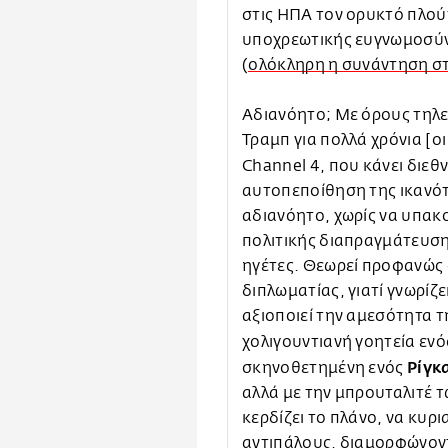
στις ΗΠΑ τον ορυκτό πλού
υποχρεωτικής ευγνωμοσύν
(
ολόκληρη η συνάντηση σ
Αδιανόητο; Με όρους τηλ
Τραμπ για πολλά χρόνια [ο
Channel 4, που κάνει διεθ
αυτοπεποίθηση της ικανότ
αδιανόητο, χωρίς να υπακο
πολιτικής διαπραγμάτευσης
ηγέτες. Θεωρεί προφανώς ό
διπλωματίας, γιατί γνωρίζε
αξιοποιεί την αμεσότητα τ
χολιγουντιανή γοητεία ενό
Ρίγκ
σκηνοθετημένη ενός
αλλά με την μπρουταλιτέ τω
κερδίζει το πλάνο, να κυρι
αντιπάλους, διαμορφώνοντ