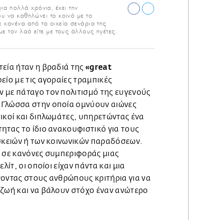
α πολλά χρόνια, έχει την
υ να καθηλώνει το κοινό με το
ε κανένα από τα οικεία σενάρια της
με τον λαό είτε με τους άλλους ηγέτες.
«great
τεία ήταν η βραδιά της
είο με τις αγοραίες τραμπικές
 με πάταγο τον πολιτισμό της ευγενούς
 Γλώσσα στην οποία ομνύουν αιώνες
ικοί και διπλωμάτες, υπηρετώντας ένα
ητας το ίδιο ανακουφιστικό για τους
ησκειών ή των κοινωνικών παραδόσεων.
ό σε κανόνες συμπεριφοράς μιας
λίτ, οι οποίοι είχαν πάντα και μια
νοντας στους ανθρώπους κριτήρια για να
 ζωή και να βάλουν στόχο έναν ανώτερο