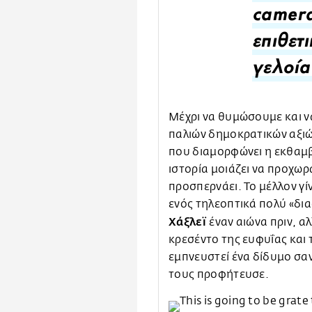
camera
επιθετ
γελοία
Μέχρι να θυμώσουμε και ν
παλιών δημοκρατικών αξιών
που διαμορφώνει η εκθαμβ
ιστορία μοιάζει να προχωρ
προσπερνάει. Το μέλλον γί
ενός τηλεοπτικά πολύ «δια
Χάξλεϊ
έναν αιώνα πριν, α
κρεσέντο της ευφυΐας και
εμπνευστεί ένα δίδυμο σα
τους προφήτευσε.