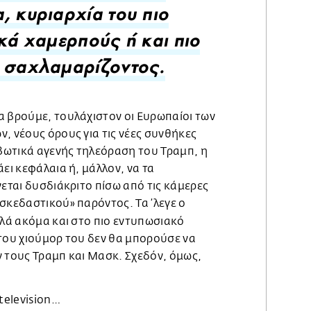
, κυριαρχία του πιο
ικά χαμερπούς ή και πιο
 σαχλαμαρίζοντος.
α βρούμε, τουλάχιστον οι Ευρωπαίοι των
, νέους όρους για τις νέες συνθήκες
ωτικά αγενής τηλεόραση του Τραμπ, η
άει κεφάλαια ή, μάλλον, να τα
νεται δυσδιάκριτο πίσω από τις κάμερες
σκεδαστικού» παρόντος. Τα ’λεγε ο
λλά ακόμα και στο πιο εντυπωσιακό
 του χιούμορ του δεν θα μπορούσε να
ν τους Τραμπ και Μασκ. Σχεδόν, όμως,