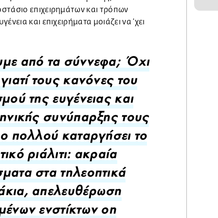
στάσιο επιχειρημάτων και τρόπων
ένεια και επιχειρήματα μοιάζει να ’χει
με από τα σύννεφα; Όχι
 γιατί τους κανόνες του
σμού της ευγένειας και
ρηνικής συνύπαρξης τους
ρο πολλού καταργήσει το
τικό ριάλιτι: ακραία
ματα στα τηλεοπτικά
άκια, απελευθέρωση
μένων ενστίκτων on