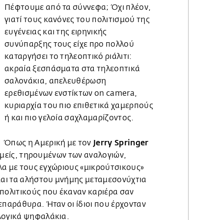
Πέφτουμε από τα σύννεφα; Όχι πλέον,
γιατί τους κανόνες του πολιτισμού της
ευγένειας και της ειρηνικής
συνύπαρξης τους είχε προ πολλού
καταργήσει το τηλεοπτικό ριάλιτι:
ακραία ξεσπάσματα στα τηλεοπτικά
σαλονάκια, απελευθέρωση
ερεθισμένων ενστίκτων on camera,
κυριαρχία του πιο επιθετικά χαμερπούς
ή και πιο γελοία σαχλαμαρίζοντος.
Jerry Springer
Όπως η Αμερική με τον
ι εμείς, τηρουμένων των αναλογιών,
 όλα με τους εγχώριους «μικρούτσικους»
 και τα αλήστου μνήμης μεταμεσονύχτια
 πολιτικούς που έκαναν καριέρα σαν
επαράθυρα. Ήταν οι ίδιοι που έρχονταν
λογικά ψηφαλάκια.