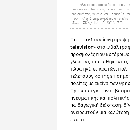
Τηλεπαρουσιαστής ο Τραμπ γι
αυτοπεποίθηση της ικανότητάς το
αδιανόητο, χωρίς να υπακούει σ
πολιτικής διαπραγμάτευσης είτε 
Φωτ.: EPA/JIM LO SCALZO
Γιατί σαν δυσοίωνη προφη
television»
στο Οβάλ Γραφ
προσβολές που κατέρριψαν
γλώσσας του καθήκοντος.
τώρα ηγέτες κρατών, πολιτ
τελετουργικό της επισημότ
πολίτες με εκείνα των θρ
Πρόκειται για τον σεβασμ
πνευματικής και πολιτικής ε
παιδαγωγική διάσταση, δί
ονειρευτούν μια καλύτερη
εαυτό.