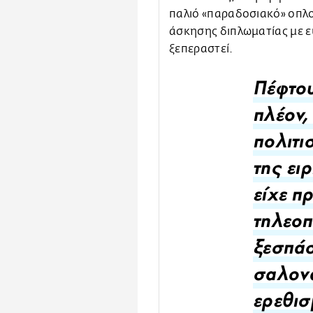
παλιό «παραδοσιακό» οπλο
άσκησης διπλωματίας με ευγ
ξεπεραστεί.
Πέφτου
πλέον,
πολιτι
της ει
είχε π
τηλεοπ
ξεσπάσ
σαλον
ερεθισ