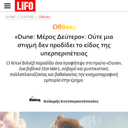
Παράκαμψη
προς
το
HOME
CULTURE
Οθόνες
κυρίως
Οθόνες
περιεχόμενο
«Dune: Μέρος Δεύτερο»: Ούτε μια
στιγμή δεν προδίδει το είδος της
υπερπεριπέτειας
Ο Ντενί Βιλνέβ παραδίδει όσα προφήτεψε στο πρώτο «Dune»,
ένα βιβλικό Star Wars, σοβαρό και μυστικιστικό,
πολλαπλασιάζοντας και βαθαίνοντας την κινηματογραφική
εμπειρία στην έρημο.
Θοδωρής Κουτσογιαννόπουλος