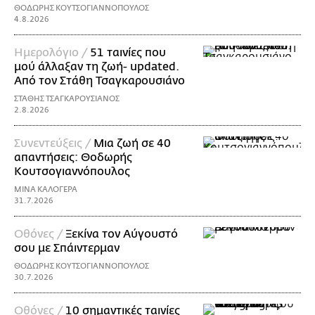
ΘΟΔΩΡΗΣ ΚΟΥΤΣΟΓΙΑΝΝΟΠΟΥΛΟΣ
4.8.2026
Ημερολόγιο /
51 ταινίες που
μού άλλαξαν τη ζωή- updated.
Aπό τον Στάθη Τσαγκαρουσιάνο
ΣΤΑΘΗΣ ΤΣΑΓΚΑΡΟΥΣΙΑΝΟΣ
2.8.2026
Συνεντεύξεις /
Μια ζωή σε 40
απαντήσεις: Θοδωρής
Kουτσογιαννόπουλος
ΜΙΝΑ ΚΑΛΟΓΕΡΑ
31.7.2026
Οθόνες /
Ξεκίνα τον Αύγουστό
σου με Σπάιντερμαν
ΘΟΔΩΡΗΣ ΚΟΥΤΣΟΓΙΑΝΝΟΠΟΥΛΟΣ
30.7.2026
Οθόνες /
10 σημαντικές ταινίες