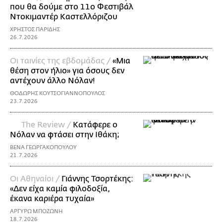
που θα δούμε στο 11ο Φεστιβάλ
Ντοκιμαντέρ Καστελλόριζου
ΧΡΗΣΤΟΣ ΠΑΡΙΔΗΣ
26.7.2026
Οι ταινίες της εβδομάδας /
«Μια
θέση στον ήλιο» για όσους δεν
αντέχουν άλλο Νόλαν!
ΘΟΔΩΡΗΣ ΚΟΥΤΣΟΓΙΑΝΝΟΠΟΥΛΟΣ
23.7.2026
The Review /
Κατάφερε ο
Νόλαν να φτάσει στην Ιθάκη;
ΒΕΝΑ ΓΕΩΡΓΑΚΟΠΟΥΛΟΥ
21.7.2026
Οι Αθηναίοι /
Γιάννης Τσορτέκης:
«Δεν είχα καμία φιλοδοξία,
έκανα καριέρα τυχαία»
ΑΡΓΥΡΩ ΜΠΟΖΩΝΗ
18.7.2026