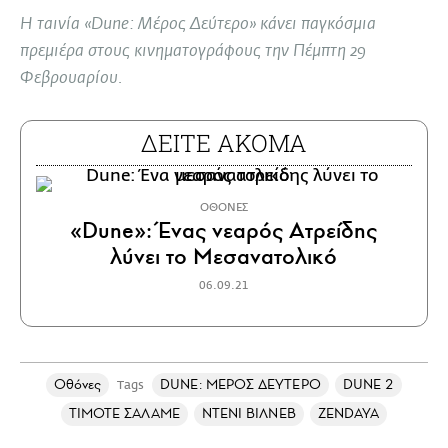
full
Η ταινία «Dune: Μέρος Δεύτερο» κάνει παγκόσμια
πρεμιέρα στους κινηματογράφους την Πέμπτη 29
Φεβρουαρίου.
ΔΕΙΤΕ ΑΚΟΜΑ
ΟΘΟΝΕΣ
«Dune»: Ένας νεαρός Ατρείδης
λύνει το Μεσανατολικό
06.09.21
Οθόνες
DUNE: ΜΕΡΟΣ ΔΕΥΤΕΡΟ
DUNE 2
Tags
ΤΙΜΟΤΕ ΣΑΛΑΜΕ
ΝΤΕΝΙ ΒΙΛΝΕΒ
ZENDAYA