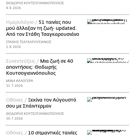
ΘΟΔΩΡΗΣ ΚΟΥΤΣΟΓΙΑΝΝΟΠΟΥΛΟΣ
4.8.2026
Ημερολόγιο /
51 ταινίες που
μού άλλαξαν τη ζωή- updated.
Aπό τον Στάθη Τσαγκαρουσιάνο
ΣΤΑΘΗΣ ΤΣΑΓΚΑΡΟΥΣΙΑΝΟΣ
2.8.2026
Συνεντεύξεις /
Μια ζωή σε 40
απαντήσεις: Θοδωρής
Kουτσογιαννόπουλος
ΜΙΝΑ ΚΑΛΟΓΕΡΑ
31.7.2026
Οθόνες /
Ξεκίνα τον Αύγουστό
σου με Σπάιντερμαν
ΘΟΔΩΡΗΣ ΚΟΥΤΣΟΓΙΑΝΝΟΠΟΥΛΟΣ
30.7.2026
Οθόνες /
10 σημαντικές ταινίες