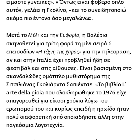
είμαστε γυναίκες». «Όντως είναι φοβερό όπλο
αυτό», γελάει η Γκολίνο, «και το συνειδητοποιώ
ακόμα πιο έντονα όσο μεγαλώνω».
Μετά το
και την
, η Βαλέρια
Μέλι
Ευφορία
σκηνοθετεί για τρίτη φορά τη μίνι σειρά 6
επεισοδίων
για την τηλεόραση,
«Η τέχνη της χαράς»
αν και στην Ιταλία έχει προβληθεί ήδη σε
φεστιβάλ και στις αίθουσες. Είναι βασισμένη στο
σκανδαλώδες ομότιτλο μυθιστόρημα της
Σιτσιλιάνας Γκολιάρντα Σαπιέντσε. «Το βιβλίο L’
arte della gioia που ολοκληρώθηκε το 1976 είχε
απαγορευθεί για είκοσι χρόνια λόγω του
ερωτισμού του και κυρίως επειδή η ηρωίδα ήταν
πολύ διαφορετική από οποιαδήποτε άλλη στην
παγκόσμια λογοτεχνία.