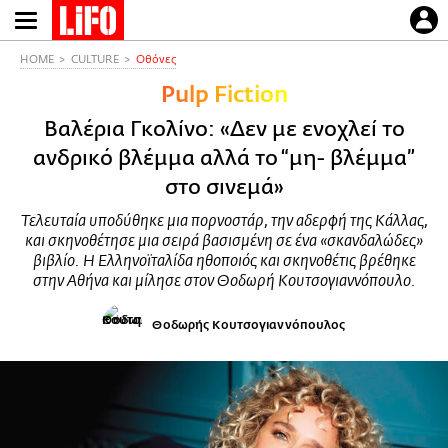
Παράκαμψη
προς
το
HOME
CULTURE
Οθόνες
κυρίως
Pulp Fiction
περιεχόμενο
Βαλέρια Γκολίνο: «Δεν με ενοχλεί το
ανδρικό βλέμμα αλλά το “μη- βλέμμα”
στο σινεμά»
Τελευταία υποδύθηκε μια πορνοστάρ, την αδερφή της Κάλλας,
και σκηνοθέτησε μια σειρά βασισμένη σε ένα «σκανδαλώδες»
βιβλίο. Η Ελληνοϊταλίδα ηθοποιός και σκηνοθέτις βρέθηκε
στην Αθήνα και μίλησε στον Θοδωρή Κουτσογιαννόπουλο.
Θοδωρής Κουτσογιαννόπουλος