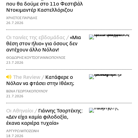
που θα δούμε στο 11ο Φεστιβάλ
Ντοκιμαντέρ Καστελλόριζου
ΧΡΗΣΤΟΣ ΠΑΡΙΔΗΣ
26.7.2026
Οι ταινίες της εβδομάδας /
«Μια
θέση στον ήλιο» για όσους δεν
αντέχουν άλλο Νόλαν!
ΘΟΔΩΡΗΣ ΚΟΥΤΣΟΓΙΑΝΝΟΠΟΥΛΟΣ
23.7.2026
The Review /
Κατάφερε ο
Νόλαν να φτάσει στην Ιθάκη;
ΒΕΝΑ ΓΕΩΡΓΑΚΟΠΟΥΛΟΥ
21.7.2026
Οι Αθηναίοι /
Γιάννης Τσορτέκης:
«Δεν είχα καμία φιλοδοξία,
έκανα καριέρα τυχαία»
ΑΡΓΥΡΩ ΜΠΟΖΩΝΗ
18.7.2026