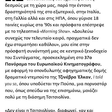
δεσμούς με τη χώρα μας, παρά την έντονη
δραστηριότητά της στο εξωτερικό, στην Ιταλία,
στη Γαλλία αλλά και στις ΗΠΑ, όπου γύρισε 18
ταινίες κυρίως στα ’90s και πρόσφατα επέστρεψε
με το τηλεοπτικό
. «Δουλεύω
«Morning Show»
συνεχώς τον τελευταίο καιρό, πραγματικά δεν
έχω σταματήσει καθόλου», μου είπε στην
πρόσφατή συνάντησή μας σε κεντρικό ξενοδοχείο
του Συντάγματος, προσκεκλημένη στο
37ο
Πανόραμα του Ευρωπαϊκού Κινηματογράφου
,
με αφορμή το σπονδυλωτής αφηγηματικής δομής
δραματικό ντεμπούτο της
Τζινέβρα Έλκαν
,
I told
, όπου υποδύεται την Πούπα, μια πορνοστάρ
you so
που, όπως σπεύδω να της επισημάνω, μοιάζει
πολύ με τη διάσημη Τσιτσιολίνα.
«Δεν είναι η Τσιτσιολίνα», διαφωνεί, «αν και