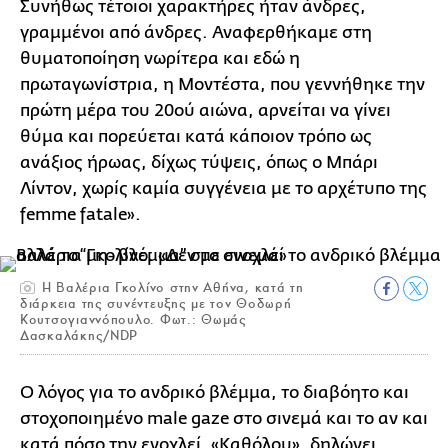
Συνήθως τέτοιοι χαρακτήρες ήταν άνδρες,
γραμμένοι από άνδρες. Αναφερθήκαμε στη
θυματοποίηση νωρίτερα και εδώ η
πρωταγωνίστρια, η Μοντέστα, που γεννήθηκε την
πρώτη μέρα του 20ού αιώνα, αρνείται να γίνει
θύμα και πορεύεται κατά κάποιον τρόπο ως
ανάξιος ήρωας, δίχως τύψεις, όπως ο Μπάρι
Λίντον, χωρίς καμία συγγένεια με το αρχέτυπο της
femme fatale».
Η Βαλέρια Γκολίνο στην Αθήνα, κατά τη
διάρκεια της συνέντευξης με τον Θοδωρή
Κουτσογιαννόπουλο. Φωτ.: Θωμάς
Δασκαλάκης/NDP
Ο λόγος για το ανδρικό βλέμμα, το διαβόητο και
στοχοποιημένο male gaze στο σινεμά και το αν και
κατά πόσο την ενοχλεί. «Καθόλου», δηλώνει