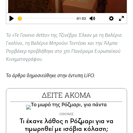
-01:02
Play
Mute
Settings
Ente
full
Το «Te l’avevo detto» της Τζινέβρα Έλκαν με τη Βαλέρια
Γκολίνο, τη Βαλέρια Μπρούνι Τεντέσκι και την Άλμπα
Ρορβάκερ προβλήθηκε στο 37ο Πανόραμα Ευρωπαϊκού
Κινηματογράφου.
Το άρθρο δημοσιεύθηκε στην έντυπη LiFO.
ΔΕΙΤΕ ΑΚΟΜΑ
ΟΘΟΝΕΣ
Τι έκανε λάθος η Ρόζμαρι για να
τιμωρηθεί με ισόβια κόλαση;