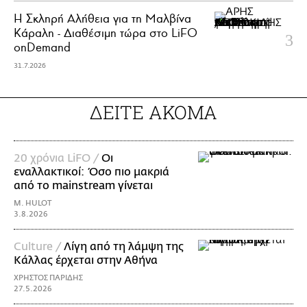
Η Σκληρή Αλήθεια για τη Μαλβίνα
Κάραλη - Διαθέσιμη τώρα στo LiFO
onDemand
31.7.2026
ΔΕΙΤΕ ΑΚΟΜΑ
20 χρόνια LiFO /
Οι
εναλλακτικοί: Όσο πιο μακριά
από το mainstream γίνεται
M. HULOT
3.8.2026
Culture /
Λίγη από τη λάμψη της
Κάλλας έρχεται στην Αθήνα
ΧΡΗΣΤΟΣ ΠΑΡΙΔΗΣ
27.5.2026