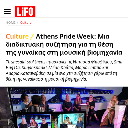
Παράκαμψη
προς
το
HOME
Culture
κυρίως
Culture
/
Athens Pride Week: Μια
περιεχόμενο
διαδικτυακή συζήτηση για τη θέση
της γυναίκας στη μουσική βιομηχανία
Το shesaid.so Athens προσκαλεί τις Νατάσσα Μποφίλιου, Sma
Rag Da, Sugahspank!, Μέμη Κούπα, Μαρία Παππά και
Αμαρία Κατσανεβάκη σε μία ανοιχτή συζήτηση γύρω από τη
θέση της γυναίκας στη μουσική βιομηχανία.