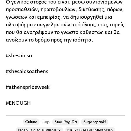
Ο γενικός στόχος του είναι, μέσω συντονισμένων
προσπαθειών, πρωτοβουλιών, δικτύωσης, πόρων,
γνώσεων και εμπειρίας, να δημιουργηθεί μια
πλατφόρμα επαγγελματιών από όλους τους τομείς
που θα ανατρέψουν το γνωστό καθεστώς και θα
ανοίξουν το δρόμο προς την ισότητα.
#shesaidso
#shesaidsoathens
#athensprideweek
#ENOUGH
Culture
Sma Rag Da
Sugahspank!
Tags
ΝΑΤΑΣΣΑ ΜΠΟΦΙΛΙΟΥ
ΜΟΥΣΙΚΗ ΒΙΟΜΗΧΑΝΙΑ