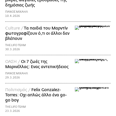
δημόσιας ζωής
ΠΑΝΟΣ ΜΙΧΑΗΛ
10.4.2026
Culture /
Tα παιδιά του Μαρντίν
φωτογραφίζουν ό,τι οι άλλοι δεν
βλέπουν
THE LIFO TEAM
30.3.2026
ΟΑΣΗ /
Οι 7 ζωές της
Μαρινέλλας: Ενας αντεπικήδειος
ΠΑΝΟΣ ΜΙΧΑΗΛ
29.3.2026
Πολιτισμός /
Felix Gonzalez-
Torres: Οχι απλώς άλλο ένα go-
go boy
THE LIFO TEAM
23.3.2026