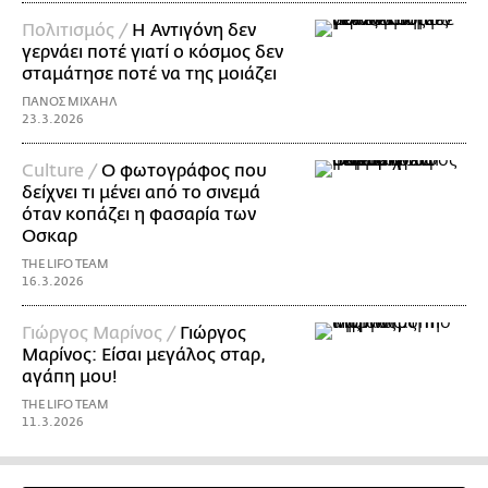
Πολιτισμός /
Η Αντιγόνη δεν
γερνάει ποτέ γιατί ο κόσμος δεν
σταμάτησε ποτέ να της μοιάζει
ΠΑΝΟΣ ΜΙΧΑΗΛ
23.3.2026
Culture /
Ο φωτογράφος που
δείχνει τι μένει από το σινεμά
όταν κοπάζει η φασαρία των
Οσκαρ
THE LIFO TEAM
16.3.2026
Γιώργος Μαρίνος /
Γιώργος
Μαρίνος: Είσαι μεγάλος σταρ,
αγάπη μου!
THE LIFO TEAM
11.3.2026