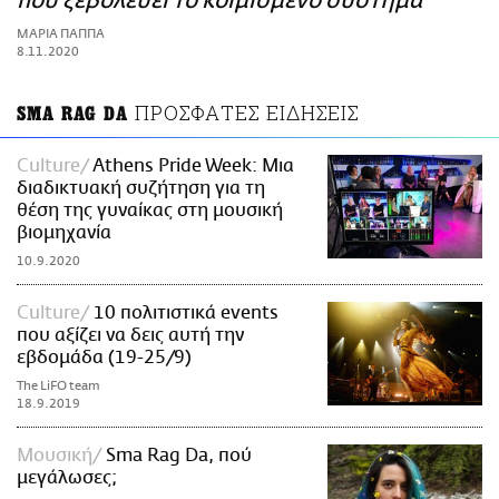
που ξεβολεύει το κοιμισμένο σύστημα
ΑΜΠΑ
ΜΑΡΙΑ ΠΑΠΠΑ
PRINT
8.11.2020
ΠΡΟΣΦΑΤΕΣ ΕΙΔΗΣΕΙΣ
SMA RAG DA
Culture
Athens Pride Week: Μια
διαδικτυακή συζήτηση για τη
θέση της γυναίκας στη μουσική
βιομηχανία
10.9.2020
Culture
10 πολιτιστικά events
που αξίζει να δεις αυτή την
εβδομάδα (19-25/9)
The LiFO team
18.9.2019
Μουσική
Sma Rag Da, πού
μεγάλωσες;