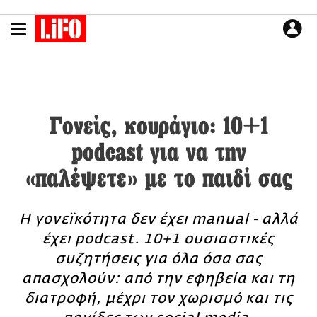
Παράκαμψη
προς
το
ΕΙΔΗΣΕΙΣ
κυρίως
περιεχόμενο
CULTURE
ΑΠΟΨΕΙΣ
ΤΡΟΠΟΣ ΖΩΗΣ
Γονείς, κουράγιο: 10+1
PODCASTS
podcast για να την
Plus
«παλέψετε» με το παιδί σας
Η γονεϊκότητα δεν έχει manual - αλλά
LIFO SHOP
έχει podcast. 10+1 ουσιαστικές
NEWSLETTER
συζητήσεις για όλα όσα σας
ΜΙΚΡΟΠΡΑΓΜΑΤΑ
απασχολούν: από την εφηβεία και τη
THE GOOD LIFO
διατροφή, μέχρι τον χωρισμό και τις
LIFOLAND