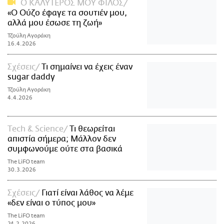
Ο ΚΑΛΥΤΕΡΟΣ ΜΟΥ ΦΙΛΟΣ
«Ο Ούζο έφαγε τα σουτιέν μου,
αλλά μου έσωσε τη ζωή»
Τζούλη Αγοράκη
16.4.2026
Σχέσεις
Τι σημαίνει να έχεις έναν
sugar daddy
Τζούλη Αγοράκη
4.4.2026
Τech & Science
Τι θεωρείται
απιστία σήμερα; Μάλλον δεν
συμφωνούμε ούτε στα βασικά
The LiFO team
30.3.2026
Σχέσεις
Γιατί είναι λάθος να λέμε
«δεν είναι ο τύπος μου»
The LiFO team
24.2.2026