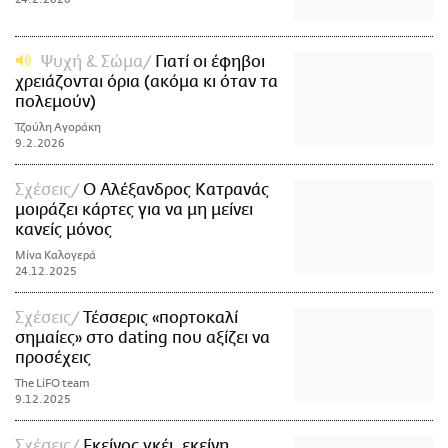
Ψυχή & Σώμα
Γιατί οι έφηβοι
χρειάζονται όρια (ακόμα κι όταν τα
πολεμούν)
Τζούλη Αγοράκη
9.2.2026
Σχέσεις
O Αλέξανδρος Κατρανάς
μοιράζει κάρτες για να μη μείνει
κανείς μόνος
Μίνα Καλογερά
24.12.2025
Σχέσεις
Τέσσερις «πορτοκαλί
σημαίες» στο dating που αξίζει να
προσέχεις
The LiFO team
9.12.2025
Σχέσεις
Εκείνος γκέι, εκείνη