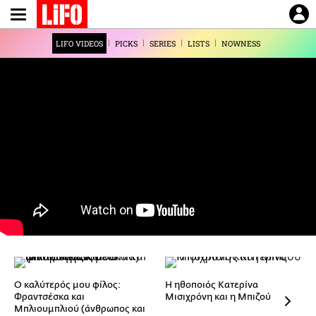
Παράκαμψη
προς
το
LIFO VIDEOS
PICKS
SERIES
LISTS
NOWNESS
κυρίως
περιεχόμενο
O καλύτερός μου φίλος:
Η ηθοποιός Κατερίνα
Φραντσέσκα και
Μισιχρόνη και η Μπιζού
Μπλιουμπλιού (άνθρωπος και