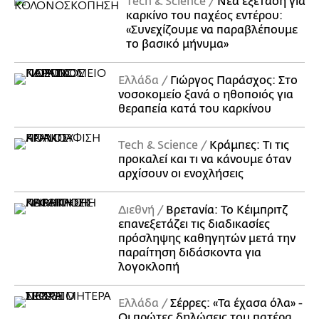
Τech & Science
Νέα εξέταση για
καρκίνο του παχέος εντέρου:
«Συνεχίζουμε να παραβλέπουμε
το βασικό μήνυμα»
Ελλάδα
Γιώργος Παράσχος: Στο
νοσοκομείο ξανά ο ηθοποιός για
θεραπεία κατά του καρκίνου
Τech & Science
Κράμπες: Τι τις
προκαλεί και τι να κάνουμε όταν
αρχίσουν οι ενοχλήσεις
Διεθνή
Βρετανία: Το Κέιμπριτζ
επανεξετάζει τις διαδικασίες
πρόσληψης καθηγητών μετά την
παραίτηση διδάσκοντα για
λογοκλοπή
Ελλάδα
Σέρρες: «Τα έχασα όλα» -
Οι πρώτες δηλώσεις του πατέρα