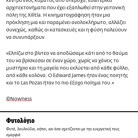
κέντρο ενός κύματος από υπέροχα, εσωτερικά
αρχιτεκτονήματα που έχει εξαπλωθεί στην γειτονική
πόλη της Xilitla. Η κινηματογράφηση ήταν μια
πρόκληση μια και παραμένει ανολοκλήρωτο, αλλάζει
συνεχώς, καθώς οι κατασκευές και η φύση παλεύουν
να συνυπάρξουν.
»Ελπίζω στο βίντεο να αποδώσαμε κάτι από το θαύμα
του να βρίσκεσαι σε έναν χώρο, χωρίς να χάνεις το
μυστήριο και τη μαγεία που εκλύεται από κάθε φύλλο,
από κάθε κολόνα. Ο Edward James ήταν ένας ποιητής
και το Las Pozas ήταν το πιο έξοχο ποίημα του.»
©Nowness
Φυτολόγιο
Φυτά, λουλούδια, κήποι, και όσα σχετίζονται με την ευεργετική τους
ομορφιά