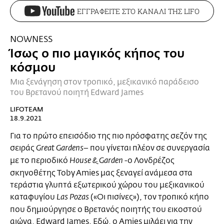
ΕΓΓΡΑΦΕΙΤΕ ΣΤΟ ΚΑΝΑΛΙ ΤΗΣ LIFO
NOWNESS
Ίσως ο πιο μαγικός κήπος του
κόσμου
Μια ξενάγηση στον τροπικό, μεξικανικό παράδεισο
του Βρετανού ποιητή Edward James
LIFOTEAM
18.9.2021
Για το πρώτο επεισόδιο της πιο πρόσφατης σεζόν της
σειράς
– που γίνεται πλέον σε συνεργασία
Great Gardens
με το περιοδικό
-ο Λονδρέζος
House & Garden
σκηνοθέτης Toby Amies μας ξεναγεί ανάμεσα στα
τεράστια γλυπτά εξωτερικού χώρου του μεξικανικού
καταφυγίου
(«Οι πισίνες»), τον τροπικό κήπο
Las Pozas
που δημιούργησε ο Βρετανός ποιητής του εικοστού
αιώνα, Edward James. Εδώ, ο Amies μιλάει για την