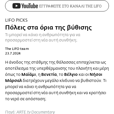
ΕΓΓΡΑΦΕΙΤΕ ΣΤΟ ΚΑΝΑΛΙ ΤΗΣ LIFO
LIFO PICKS
Πόλεις στα όρια της βύθισης
Τι μπορεί να κάνει η ανθρωπότητα για να
προσαρμοστεί στη νέα αυτή συνθήκη;
The LiFO team
23.7.2024
Η άνοδος της στάθμης της θάλασσας επιταχύνεται ως
αποτέλεσμα της υπερθέρμανσης του πλανήτη και μέρη
Μαϊάμι
Βενετία
Βέλγιο
Νήσοι
όπως το
, η
, το
και οι
Μάρσαλ
διατρέχουν μεγάλο κίνδυνο να βυθιστούν. Τι
μπορεί να κάνει η ανθρωπότητα για να
προσαρμοστεί στη νέα αυτή συνθήκη και να κρατήσει
το νερό σε απόσταση;
Πηγή: ARTE.tv Documentary