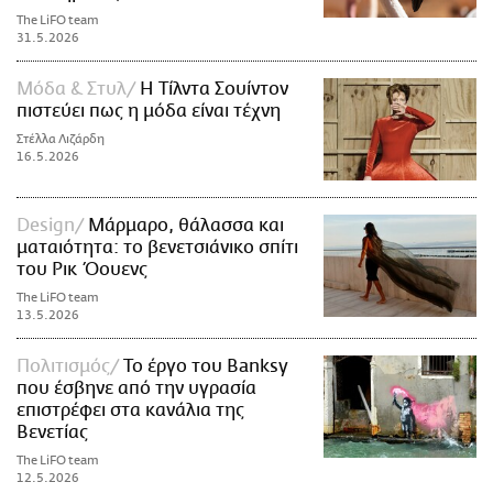
The LiFO team
31.5.2026
Μόδα & Στυλ
Η Τίλντα Σουίντον
πιστεύει πως η μόδα είναι τέχνη
Στέλλα Λιζάρδη
16.5.2026
Design
Μάρμαρο, θάλασσα και
ματαιότητα: το βενετσιάνικο σπίτι
του Ρικ Όουενς
The LiFO team
13.5.2026
Πολιτισμός
Το έργο του Banksy
που έσβηνε από την υγρασία
επιστρέφει στα κανάλια της
Βενετίας
The LiFO team
12.5.2026