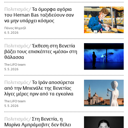
Πολιτισμός
Τα όμορφα αγόρια
του Hernan Bas ταξιδεύουν σαν
να μην υπάρχει κόσμος
Πάνος Μιχαήλ
6.5.2026
Πολιτισμός
Έκθεση στη Βενετία
βάζει τους επισκέπτες «μέσα» στη
θάλασσα
The LiFO team
5.5.2026
Πολιτισμός
Το Ιράν αποσύρεται
από την Μπιενάλε της Βενετίας
λίγες μέρες πριν από τα εγκαίνια
The LiFO team
5.5.2026
Πολιτισμός
Στη Βενετία, η
Μαρίνα Αμπράμοβιτς δεν θέλει