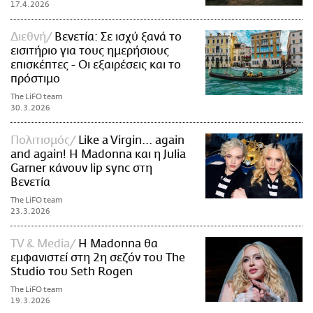
17.4.2026
Διεθνή
Βενετία: Σε ισχύ ξανά το
εισιτήριο για τους ημερήσιους
επισκέπτες - Οι εξαιρέσεις και το
πρόστιμο
The LiFO team
30.3.2026
Πολιτισμός
Like a Virgin... again
and again! Η Madonna και η Julia
Garner κάνουν lip sync στη
Βενετία
The LiFO team
23.3.2026
TV & Media
Η Madonna θα
εμφανιστεί στη 2η σεζόν του The
Studio του Seth Rogen
The LiFO team
19.3.2026