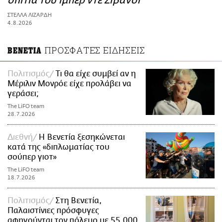
σπίτια του Ιμπέρ ντε Ζιβανσί
ΑΜΠΑ
ΣΤΕΛΛΑ ΛΙΖΑΡΔΗ
PRINT
4.8.2026
ΠΡΟΣΦΑΤΕΣ ΕΙΔΗΣΕΙΣ
ΒΕΝΕΤΙΑ
Πολιτισμός
Τι θα είχε συμβεί αν η
Μέριλιν Μονρόε είχε προλάβει να
γεράσει;
The LiFO team
28.7.2026
Διεθνή
Η Βενετία ξεσηκώνεται
κατά της «διπλωματίας του
σούπερ γιοτ»
The LiFO team
18.7.2026
Πολιτισμός
Στη Βενετία,
Παλαιστίνιες πρόσφυγες
αφηγούνται τον πόλεμο με 55.000