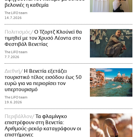
βελονιές η καθεμία
The LiFO team
14.7.2026
Πολιτισμός
Ο Τζορτζ Κλούνεϊ θα
τιμηθεί με τον Χρυσό Λέοντα στο
Φεστιβάλ Βενετίας
The LiFO team
7.7.2026
Διεθνή
Η Βενετία εξετάζει
τουριστικό τέλος εισόδου έως 50
ευρώ για να περιορίσει τον
υπερτουρισμό
The LiFO team
19.6.2026
Περιβάλλον
Τα φλαμίνγκο
επιστρέφουν στη Βενετία:
Αριθμούς-ρεκόρ καταγράφουν οι
επιστήμονες