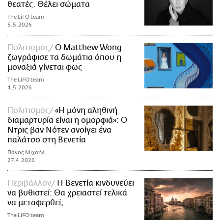
θεατές. Θέλει σώματα
The LiFO team
5.5.2026
Πολιτισμός
Ο Matthew Wong
ζωγράφισε τα δωμάτια όπου η
μοναξιά γίνεται φως
The LiFO team
4.5.2026
Πολιτισμός
«Η μόνη αληθινή
διαμαρτυρία είναι η ομορφιά»: Ο
Ντρις βαν Νότεν ανοίγει ένα
παλάτσο στη Βενετία
Πάνος Μιχαήλ
27.4.2026
Περιβάλλον
Η Βενετία κινδυνεύει
να βυθιστεί: Θα χρειαστεί τελικά
να μεταφερθεί;
The LiFO team