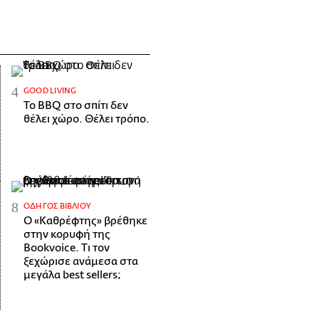
GOOD LIVING
Το BBQ στο σπίτι δεν
θέλει χώρο. Θέλει τρόπο.
ΟΔΗΓΌΣ ΒΙΒΛΊΟΥ
Ο «Καθρέφτης» βρέθηκε
στην κορυφή της
Bookvoice. Τι τον
ξεχώρισε ανάμεσα στα
μεγάλα best sellers;