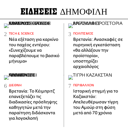
ΕΙΔΗΣΕΙΣ
ΔΗΜΟΦΙΛΗ
ΤECH & SCIENCE
ΠΟΛΙΤΙΣΜΌΣ
Νέα εξέταση για καρκίνο
Βρετανία: Ανασκαφές σε
του παχέος εντέρου:
πυρηνική εγκατάσταση
«Συνεχίζουμε να
«θα αλλάξουν την
παραβλέπουμε το βασικό
προϊστορία»,
μήνυμα»
υποστηρίζει
αρχαιολόγος
ΔΙΕΘΝΉ
ΠΕΡΙΒΆΛΛΟΝ
Βρετανία: Το Κέιμπριτζ
Ιστορική στιγμή για το
επανεξετάζει τις
Καζακστάν:
διαδικασίες πρόσληψης
Απελευθέρωσαν τίγρη
καθηγητών μετά την
του Αμούρ στη φύση
παραίτηση διδάσκοντα
μετά από 70 χρόνια
για λογοκλοπή