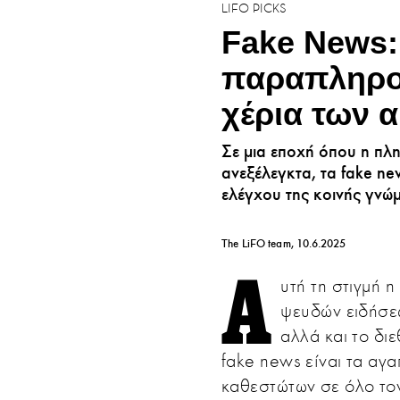
LIFO PICKS
Fake News:
παραπληρο
χέρια των 
Σε μια εποχή όπου η πλη
ανεξέλεγκτα, τα fake ne
ελέγχου της κοινής γνώμ
The LiFO team
10.6.2025
Α
υτή τη στιγμή η
ψευδών ειδήσεω
αλλά και το δι
fake news είναι τα αγ
καθεστώτων σε όλο τον