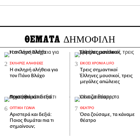
ΘΕΜΑΤΑ
ΔΗΜΟΦΙΛΗ
ΣΚΛΗΡΈΣ ΑΛΉΘΕΙΕΣ
ΕΊΚΟΣΙ ΧΡΌΝΙΑ LIFO
H σκληρή αλήθεια για
Tρεις σημαντικοί
τον Πάνο Βλάχο
Έλληνες μουσικοί, τρεις
μεγάλες απώλειες
ΟΠΤΙΚΉ ΓΩΝΊΑ
ΘΈΑΤΡΟ
Αριστερά και δεξιά:
Όσα ζούσαμε, τα κάναμε
Ποιος θυμάται πια τι
θέατρο
σημαίνουν;