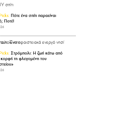
Picks:
Πότε ένα σπίτι παραείναι
ό; Ποτέ!
026
Picks:
Στρόμπολι: Η ζωή κάτω από
 κορφή τη φλεγομένη του
στείου»
026