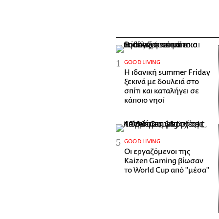
GOOD LIVING
Η ιδανική summer Friday
ξεκινά με δουλειά στο
σπίτι και καταλήγει σε
κάποιο νησί
GOOD LIVING
Οι εργαζόμενοι της
Kaizen Gaming βίωσαν
το World Cup από "μέσα"