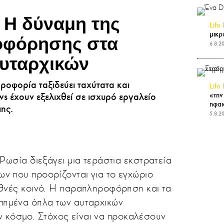
 Η δύναμη της
Lifo 
μικρ
φόρησης στα
6.8.2
αυταρχικών
ροφορία ταξιδεύει ταχύτατα και
Lifo 
«την
ws έχουν εξελιχθεί σε ισχυρό εργαλείο
ηφαι
ης.
5.8.2
 Ρωσία διεξάγει μια τεράστια εκστρατεία
ν που προορίζονται για το εγχώριο
εθνές κοινό. Η παραπληροφόρηση και τα
απημένα όπλα των αυταρχικών
 κόσμο. Στόχος είναι να προκαλέσουν