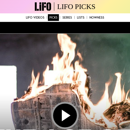
LIFO PICKS
LIFO VIDEOS
PICKS
SERIES
LISTS
NOWNESS
Play