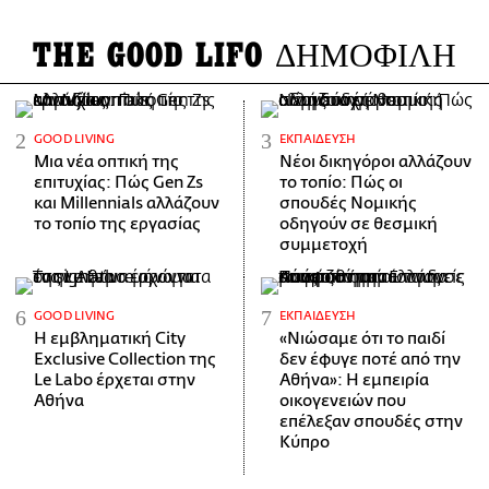
THE GOOD LIFO
ΔΗΜΟΦΙΛΗ
GOOD LIVING
ΕΚΠΑΊΔΕΥΣΗ
Μια νέα οπτική της
Νέοι δικηγόροι αλλάζουν
επιτυχίας: Πώς Gen Zs
το τοπίο: Πώς οι
και Millennials αλλάζουν
σπουδές Νομικής
το τοπίο της εργασίας
οδηγούν σε θεσμική
συμμετοχή
GOOD LIVING
ΕΚΠΑΊΔΕΥΣΗ
Η εμβληματική City
«Νιώσαμε ότι το παιδί
Exclusive Collection της
δεν έφυγε ποτέ από την
Le Labo έρχεται στην
Αθήνα»: Η εμπειρία
Αθήνα
οικογενειών που
επέλεξαν σπουδές στην
Κύπρο