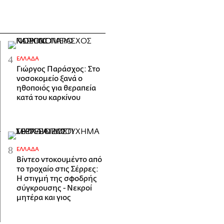
ΕΛΛΆΔΑ
Γιώργος Παράσχος: Στο
νοσοκομείο ξανά ο
ηθοποιός για θεραπεία
κατά του καρκίνου
ΕΛΛΆΔΑ
Βίντεο ντοκουμέντο από
το τροχαίο στις Σέρρες:
Η στιγμή της σφοδρής
σύγκρουσης - Νεκροί
μητέρα και γιος