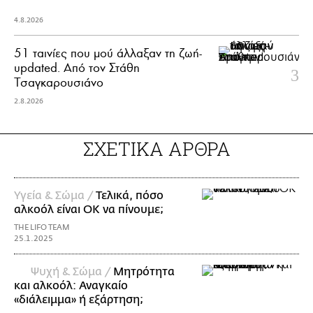
4.8.2026
51 ταινίες που μού άλλαξαν τη ζωή-
updated. Aπό τον Στάθη
Τσαγκαρουσιάνο
2.8.2026
ΣΧΕΤΙΚΑ ΑΡΘΡΑ
Υγεία & Σώμα /
Τελικά, πόσο
αλκοόλ είναι ΟΚ να πίνουμε;
THE LIFO TEAM
25.1.2025
Ψυχή & Σώμα /
Μητρότητα
και αλκοόλ: Αναγκαίο
«διάλειμμα» ή εξάρτηση;