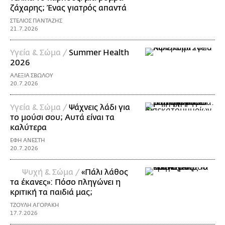
ζάχαρης; Ένας γιατρός απαντά
ΣΤΕΛΙΟΣ ΠΑΝΤΑΖΗΣ
21.7.2026
Υγεία & Σώμα /
Summer Health
2026
ΑΛΕΞΙΑ ΣΒΩΛΟΥ
20.7.2026
Υγεία & Σώμα /
Ψάχνεις λάδι για
τo μούσι σου; Αυτά είναι τα
καλύτερα
ΕΦΗ ΑΝΕΣΤΗ
20.7.2026
Ψυχή & Σώμα /
«Πάλι λάθος
τα έκανες»: Πόσο πληγώνει η
κριτική τα παιδιά μας;
ΤΖΟΥΛΗ ΑΓΟΡΑΚΗ
17.7.2026