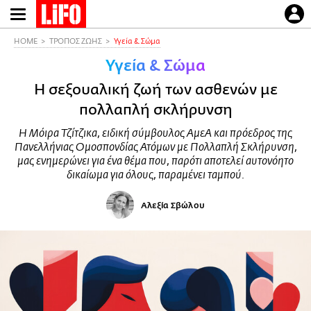
Παράκαμψη
προς
το
HOME
ΤΡΟΠΟΣ ΖΩΗΣ
Υγεία & Σώμα
κυρίως
Υγεία & Σώμα
περιεχόμενο
Η σεξουαλική ζωή των ασθενών με
πολλαπλή σκλήρυνση
Η Μόιρα Τζίτζικα, ειδική σύμβουλος ΑμεΑ και πρόεδρος της
Πανελλήνιας Ομοσπονδίας Ατόμων με Πολλαπλή Σκλήρυνση,
μας ενημερώνει για ένα θέμα που, παρότι αποτελεί αυτονόητο
δικαίωμα για όλους, παραμένει ταμπού.
Αλεξία Σβώλου