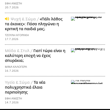
ΕΦΗ ΑΝΕΣΤΗ
20.7.2026
Ψυχή & Σώμα /
«Πάλι λάθος
τα έκανες»: Πόσο πληγώνει η
κριτική τα παιδιά μας;
ΤΖΟΥΛΗ ΑΓΟΡΑΚΗ
17.7.2026
Μόδα & Στυλ /
Γιατί τώρα είναι η
καλύτερη εποχή να έχεις
σπυράκια;
ΜΙΝΑ ΚΑΛΟΓΕΡΑ
16.7.2026
Υγεία & Σώμα /
Τα νέα
πολυχρηστικά έλαια
περιποίησης
ΕΦΗ ΑΝΕΣΤΗ
14.7.2026