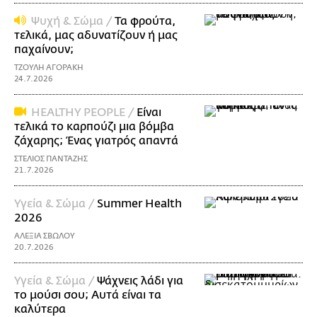
Ψυχή & Σώμα /
Τα φρούτα,
τελικά, μας αδυνατίζουν ή μας
παχαίνουν;
ΤΖΟΥΛΗ ΑΓΟΡΑΚΗ
24.7.2026
ΗΕΑLTHY PEOPLE /
Είναι
τελικά το καρπούζι μια βόμβα
ζάχαρης; Ένας γιατρός απαντά
ΣΤΕΛΙΟΣ ΠΑΝΤΑΖΗΣ
21.7.2026
Υγεία & Σώμα /
Summer Health
2026
ΑΛΕΞΙΑ ΣΒΩΛΟΥ
20.7.2026
Υγεία & Σώμα /
Ψάχνεις λάδι για
τo μούσι σου; Αυτά είναι τα
καλύτερα