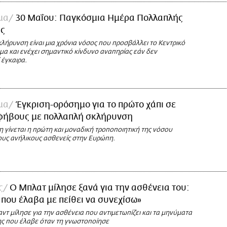
μα
30 Μαΐου: Παγκόσμια Ημέρα Πολλαπλής
ς
λήρυνση είναι μια χρόνια νόσος που προσβάλλει το Κεντρικό
α και ενέχει σημαντικό κίνδυνο αναπηρίας εάν δεν
 έγκαιρα.
μα
Έγκριση-ορόσημο για το πρώτο χάπι σε
εφήβους με πολλαπλή σκλήρυνση
 γίνεται η πρώτη και μοναδική τροποποιητική της νόσου
ους ανήλικους ασθενείς στην Ευρώπη.
ς
O Μπλατ μίλησε ξανά για την ασθένεια του:
 που έλαβα με πείθει να συνεχίσω»
ντ μίλησε για την ασθένεια που αντιμετωπίζει και τα μηνύματα
 που έλαβε όταν τη γνωστοποίησε