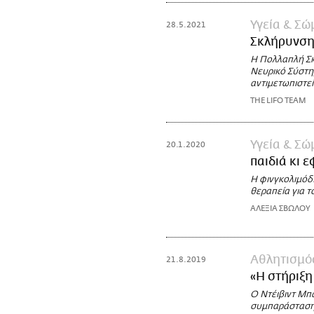
Υγεία & Σώ
28.5.2021
Σκλήρυνση
Η Πολλαπλή Σκ
Νευρικό Σύστημ
αντιμετωπιστεί
THE LIFO TEAM
Υγεία & Σώ
20.1.2020
παιδιά κι 
Η φινγκολιμόδη
θεραπεία για τ
ΑΛΕΞΙΑ ΣΒΩΛΟΥ
Αθλητισμό
21.8.2019
«Η στήριξη
Ο Ντέιβιντ Μπα
συμπαράστασης