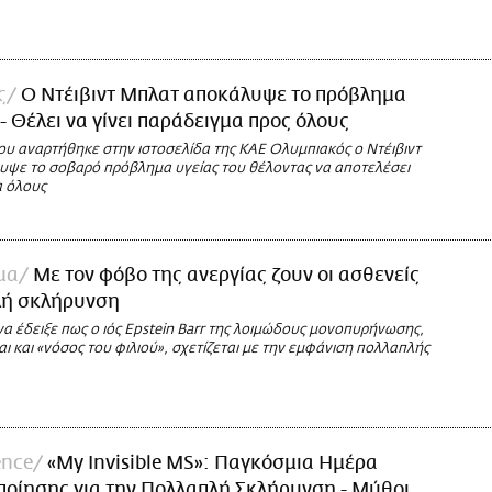
ς
Ο Ντέιβιντ Μπλατ αποκάλυψε το πρόβλημα
 - Θέλει να γίνει παράδειγμα προς όλους
ου αναρτήθηκε στην ιστοσελίδα της ΚΑΕ Ολυμπιακός ο Ντέιβιντ
ψε το σοβαρό πρόβλημα υγείας του θέλοντας να αποτελέσει
α όλους
μα
Με τον φόβο της ανεργίας ζουν οι ασθενείς
λή σκλήρυνση
α έδειξε πως ο ιός Epstein Barr της λοιμώδους μονοπυρήνωσης,
ι και «νόσος του φιλιού», σχετίζεται με την εμφάνιση πολλαπλής
ence
«My Invisible MS»: Παγκόσμια Ημέρα
οίησης για την Πολλαπλή Σκλήρυνση - Μύθοι