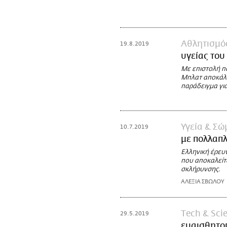
Αθλητισμό
19.8.2019
υγείας του
Με επιστολή π
Μπλατ αποκάλυ
παράδειγμα γι
Υγεία & Σώ
10.7.2019
με πολλαπ
Ελληνική έρευν
που αποκαλείτα
σκλήρυνσης.
ΑΛΕΞΙΑ ΣΒΩΛΟΥ
Τech & Sci
29.5.2019
ευαισθητοπ