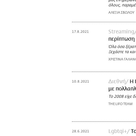
μας ενημερώνει
όλους, παραμέ
ΑΛΕΞΙΑ ΣΒΩΛΟΥ
Streaming
17.8.2021
περίπτωση 
Όλα όσα ξέρατ
Ξεχάστε τα και
ΧΡΙΣΤΙΝΑ ΓΑΛΑ
Διεθνή
Η 
10.8.2021
με πολλαπ
Το 2008 είχε 
THE LIFO TEAM
Lgbtqi+
Τ
28.6.2021