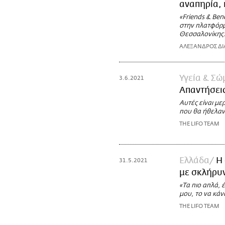
αναπηρία, 
«Friends & Ben
στην πλατφόρμ
Θεσσαλονίκης
ΑΛΕΞΑΝΔΡΟΣ ΔΙ
Υγεία & Σώ
3.6.2021
Απαντήσεις
Αυτές είναι με
που θα ήθελαν
THE LIFO TEAM
Ελλάδα
Η 
31.5.2021
με σκλήρυ
«Τα πιο απλά, 
μου, το να κάν
THE LIFO TEAM