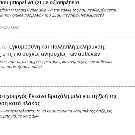
που μπορεί να ζει με αξιοπρέπεια
efits»: Η Μαρία Cyber μιλά για την ταινία της που περιλαμβάνεται
α των online προβολών του 23ου Φεστιβάλ Ντοκιμαντέρ
.
ΑΚΟΣΑΒΒΑΣ
μα
Εγκυμοσύνη και Πολλαπλή Σκλήρυνση:
 στις πιο συχνές ανησυχίες των ασθενών
ρικές από τις πιο συχνές ερωτήσεις και ανησυχίες των ασθενών
 να αποκτήσουν παιδιά.
στιχουργός Ελεάνα Βραχάλη μιλά για τη ζωή της
νση κατά πλάκας
έγιναν ιεροτελεστία. Το να κουμπώσω τα κουμπιά της πιτζάμας
ω μπάνιο, το να φάω»