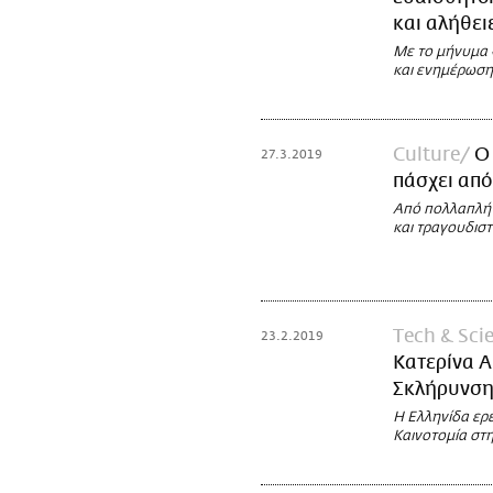
και αλήθει
Με το μήνυμα 
και ενημέρωση
Culture
O
27.3.2019
πάσχει απ
Aπό πολλαπλή 
και τραγουδιστ
Τech & Sci
23.2.2019
Κατερίνα Α
Σκλήρυνση
Η Ελληνίδα ερε
Καινοτομία στ