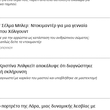
 για ένα θέμα που, παρότι αποτελεί αυτονόητο δικαίωμα για
νει ταμπού.
Σέλμα Μπλερ: Ντοκιμαντέρ για μια γενναία
του Χόλιγουντ
ε για την αρρώστια ως κατάσταση του ανθρώπινου σώματος;
 απλώς δείτε το ντοκιμαντέρ
ΝΟΠΟΥΛΟΥ
Κριστίνα Άπλγκεϊτ αποκάλυψε ότι διαγνώστηκε
λή σκλήρυνση
διαγνωστεί με καρκίνο του μαστού και υποβλήθηκε σε μαστεκτομή
ο πορτρέτο της Λόρα, μιας δυναμικής λεσβίας με