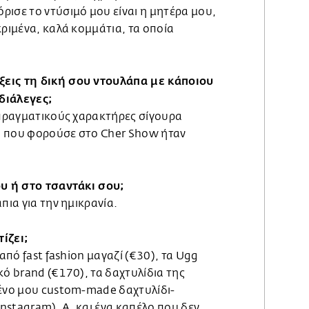
ρισε το ντύσιμό μου είναι η μητέρα μου,
κριμένα, καλά κομμάτια, τα οποία
εις τη δική σου ντουλάπα με κάποιου
διάλεγες;
ό πραγματικούς χαρακτήρες σίγουρα
τά που φορούσε στο Cher Show ήταν
ου ή στο τσαντάκι σου;
πια για την ημικρανία.
ίζει;
 από fast fashion μαγαζί (€30), τα Ugg
κό brand (€170), τα δαχτυλίδια της
μένο μου custom-made δαχτυλίδι-
Instagram). Α, και ένα καπέλο που δεν