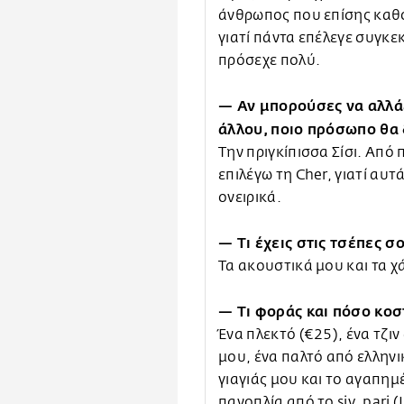
άνθρωπος που επίσης καθό
γιατί πάντα επέλεγε συγκε
πρόσεχε πολύ.
— Αν μπορούσες να αλλάξ
άλλου, ποιο πρόσωπο θα 
Tην πριγκίπισσα Σίσι. Απ
επιλέγω τη Cher, γιατί αυ
ονειρικά.
— Τι έχεις στις τσέπες σ
Τα ακουστικά μου και τα χά
— Τι φοράς και πόσο κοστ
Ένα πλεκτό (€25), ένα τζιν
μου, ένα παλτό από ελληνι
γιαγιάς μου και το αγαπη
πανοπλία από το
siv_pari
(