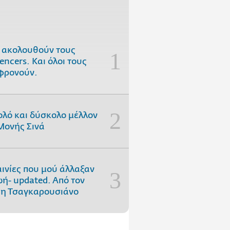
 ακολουθούν τους
uencers. Και όλοι τους
φρονούν.
ολό και δύσκολο μέλλον
Μονής Σινά
αινίες που μού άλλαξαν
ωή- updated. Aπό τον
η Τσαγκαρουσιάνο