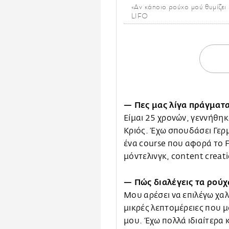
«Aν κάποιο ρούχο μού θυμίζει 
LIFO
— Πες μας λίγα πράγματα
Είμαι 25 χρονών, γεννήθηκα
Κριός. Έχω σπουδάσει Γερ
ένα course που αφορά το
μόντελινγκ, content creati
— Πώς διαλέγεις τα ρούχ
Μου αρέσει να επιλέγω χα
μικρές λεπτομέρειες που μ
μου. Έχω πολλά ιδιαίτερα