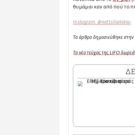
θυμάμαι καν από πού το π
Instagram: @nattsiliakidou
To άρθρο δημοσιεύθηκε στην 
Το νέο τεύχος της LiFO δωρεάν
Δ