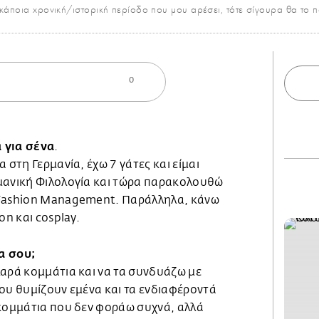
κάποια χρονική/ιστορική περίοδο που μου αρέσει, τότε σίγουρα θα το π
0
 για σένα
.
 στη Γερμανία, έχω 7 γάτες και είμαι
μανική Φιλολογία και τώρα παρακολουθώ
 Fashion Management. Παράλληλα, κάνω
on και cosplay.
α σου;
λαρά κομμάτια και να τα συνδυάζω με
ου θυμίζουν εμένα και τα ενδιαφέροντά
 κομμάτια που δεν φοράω συχνά, αλλά