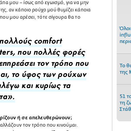
άπα μου – ίσως από εγωισμό, για να μην
ίσης, αν κάποιο ρούχο μού θυμίζει κάποια
που μου αρέσει, τότε σίγουρα θα το
Όλοι
infl
περι
πολλούς comfort
ters, που πολλές φορές
επηρεάσει τον τρόπο που
Το θ
της 
αι, το ύφος των ρούχων
ιλέγω και κυρίως τα
51 τ
τα».
τη ζ
Στάθ
ορίζουν ή σε απελευθερώνουν;
αλλάζουν τον τρόπο που κινούμαι.