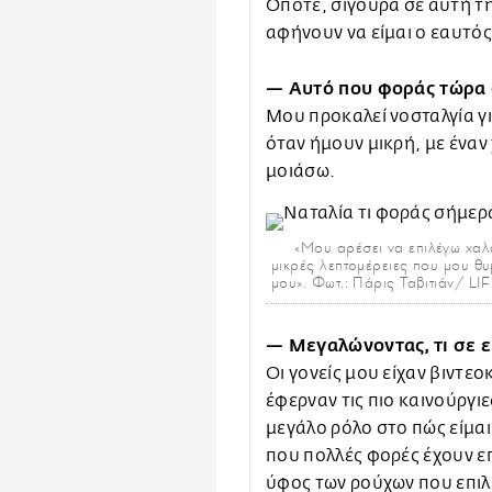
Οπότε, σίγουρα σε αυτή τη
αφήνουν να είμαι ο εαυτός
— Αυτό που φοράς τώρα σ
Μου προκαλεί νοσταλγία γ
όταν ήμουν μικρή, με ένα
μοιάσω.
«Μου αρέσει να επιλέγω χαλ
μικρές λεπτομέρειες που μου θυ
μου». Φωτ.: Πάρις Ταβιτιάν/ LI
— Μεγαλώνοντας, τι σε 
Οι γονείς μου είχαν βιντε
έφερναν τις πιο καινούργιε
μεγάλο ρόλο στο πώς είμαι
που πολλές φορές έχουν ε
ύφος των ρούχων που επιλ