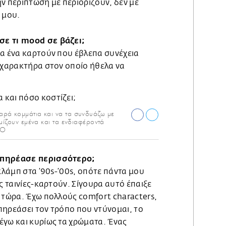
ν περίπτωση με περιορίζουν, δεν με
 μου.
ε τι mood σε βάζει;
ια ένα καρτούν που έβλεπα συνέχεια
ν χαρακτήρα στον οποίο ήθελα να
αρά κομμάτια και να τα συνδυάζω με
μίζουν εμένα και τα ενδιαφέροντά
FO
επηρέασε περισσότερο;
οκλάμπ στα ’90s-’00s, οπότε πάντα μου
ς ταινίες-καρτούν. Σίγουρα αυτό έπαιξε
 τώρα. Έχω πολλούς comfort characters,
πηρεάσει τον τρόπο που ντύνομαι, το
έγω και κυρίως τα χρώματα. Ένας