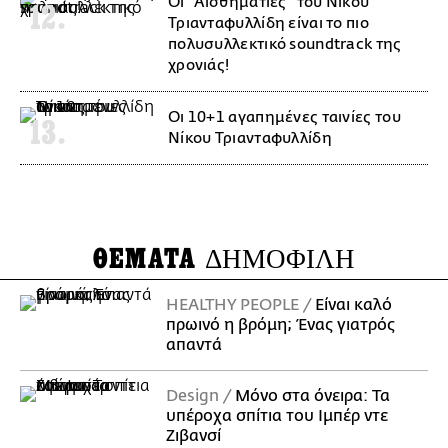
Οι ''Αισθηματίες'' του Νίκου
Τριανταφυλλίδη είναι το πιο
πολυσυλλεκτικό soundtrack της
χρονιάς!
Οι 10+1 αγαπημένες ταινίες του
Νίκου Τριανταφυλλίδη
ΘΕΜΑΤΑ
ΔΗΜΟΦΙΛΗ
HEALTHY PEOPLE
Είναι καλό
πρωινό η βρόμη; Ένας γιατρός
απαντά
Design
Μόνο στα όνειρα: Τα
υπέροχα σπίτια του Ιμπέρ ντε
Ζιβανσί