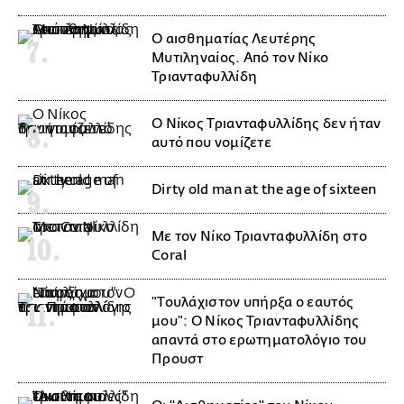
Ο αισθηματίας Λευτέρης
Μυτιληναίος. Aπό τον Νίκο
Τριανταφυλλίδη
Ο Νίκος Τριανταφυλλίδης δεν ήταν
αυτό που νομίζετε
Dirty old man at the age of sixteen
Με τον Νίκο Τριανταφυλλίδη στο
Coral
"Τουλάχιστον υπήρξα ο εαυτός
μου": Ο Νίκος Τριανταφυλλίδης
απαντά στο ερωτηματολόγιο του
Προυστ