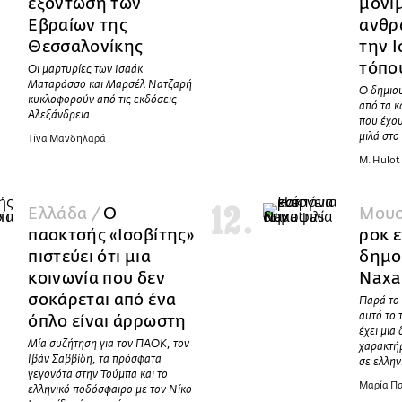
εξόντωση των
μόνι
Εβραίων της
ανθρ
Θεσσαλονίκης
την Ι
τόπο
Οι μαρτυρίες των Ισαάκ
Ματαράσσο και Μαρσέλ Νατζαρή
Ο δημιο
κυκλοφορούν από τις εκδόσεις
από τα κ
Αλεξάνδρεια
που έχου
μιλά στο
Τίνα Μανδηλαρά
M. Hulot
Ελλάδα /
O
Μουσ
παοκτσής «Ισοβίτης»
ροκ ε
πιστεύει ότι μια
δημο
κοινωνία που δεν
Naxa
σοκάρεται από ένα
Παρά το 
αυτό το 
όπλο είναι άρρωστη
έχει μια
Μία συζήτηση για τον ΠΑΟΚ, τον
χαρακτή
Ιβάν Σαββίδη, τα πρόσφατα
σε ελλην
γεγονότα στην Τούμπα και το
Μαρία Π
ελληνικό ποδόσφαιρο με τον Νίκο