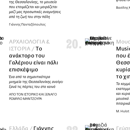
φτάσει ό
της Θεσσαλονίκης, το μουσείο
που ετοιμάζεται και μοιράζεται
Βασίλης
μαζί μας προσωπικές αναμνήσεις
από τη ζωή του στην πόλη
Γιάννης Πανταζόπουλος
ΑΡΧΑΙΟΛΟΓΙΑ &
Μουσ
ΙΣΤΟΡΙΑ /
Tο
Music
ανάκτορο του
που 
Γαλέριου είναι πάλι
Θεσσ
επισκέψιμο
κυρί
το χι
Ένα από τα σημαντικότερα
μνημεία της Θεσσαλονίκης ανοίγει
Τα κομμά
ξανά τις πόρτες του στο κοινό
εκατομμ
και κυρι
ΑΠΟ ΤΟΝ ΙΣΤΟΡΙΚΟ ΚΑΙ ΞΕΝΑΓΟ
ΡΩΜΥΛΟ ΜΑΝΤΖΟΥΡΑ
μουσικό
πιτσιρικ
M. Hulot
Ελλάδα /
Γιάννης
Γεύσ