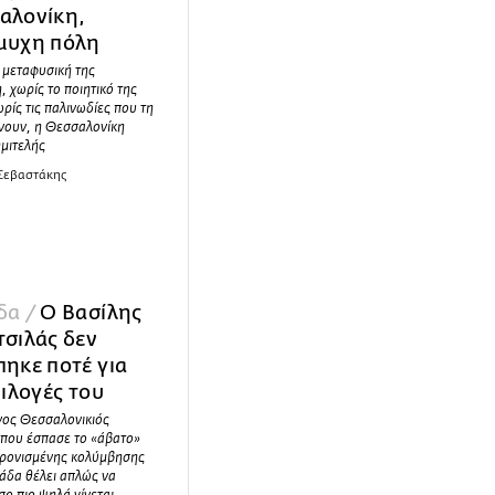
αλονίκη,
μυχη πόλη
 μεταφυσική της
, χωρίς το ποιητικό της
ρίς τις παλινωδίες που τη
νουν, η Θεσσαλονίκη
ημιτελής
 Σεβαστάκης
δα /
O Βασίλης
τσιλάς δεν
πηκε ποτέ για
πιλογές του
νος Θεσσαλονικιός
 που έσπασε το «άβατο»
χρονισμένης κολύμβησης
άδα θέλει απλώς να