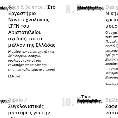
Τech & Science /
Στο
Desi
Εργαστήριο
Νικη
Nανοτεχνολογίας
χρει
LTFN του
μουσ
Αριστοτελείου
Ο αρχιτέ
πίσω απ
σχεδιάζεται το
Παραλίας
μέλλον της Ελλάδας
εν εξελί
μητροπο
Η ομάδα των μεταπτυχιακών και
πρώην σ
διδακτορικών φοιτητών
Μελά», τ
δουλεύουν σκληρά στα
αποτύπω
εργαστήρια για να πάνε την
την ακμή
επιστήμη πολλά βήματα μπροστά
«κόντρα»
M. Hulot
Μπουτά
Βασίλης
Βιβλίο /
Βιβλί
Συγκλονιστικές
Ζαφε
μαρτυρίες για την
να κ