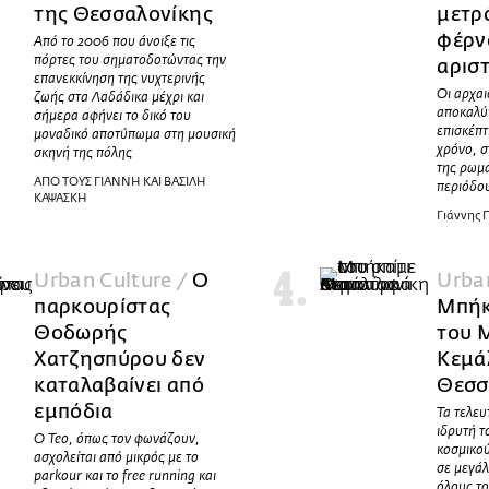
της Θεσσαλονίκης
μετρ
φέρν
Από το 2006 που άνοιξε τις
πόρτες του σηματοδοτώντας την
αρισ
επανεκκίνηση της νυχτερινής
Οι αρχαι
ζωής στα Λαδάδικα μέχρι και
αποκαλύ
σήμερα αφήνει το δικό του
επισκέπτ
μοναδικό αποτύπωμα στη μουσική
χρόνο, σ
σκηνή της πόλης
της ρωμα
ΑΠΟ ΤΟΥΣ ΓΙΑΝΝΗ ΚΑΙ ΒΑΣΙΛΗ
περιόδο
ΚΑΨΑΣΚΗ
Γιάννης
Urban Culture /
Ο
Urban
παρκουρίστας
Μπήκ
Θοδωρής
του 
Χατζησπύρου δεν
Κεμά
καταλαβαίνει από
Θεσσ
εμπόδια
Τα τελευ
ιδρυτή 
Ο Teo, όπως τον φωνάζουν,
κοσμικού
ασχολείται από μικρός με το
σε μεγάλ
parkour και το free running και
όλους τ