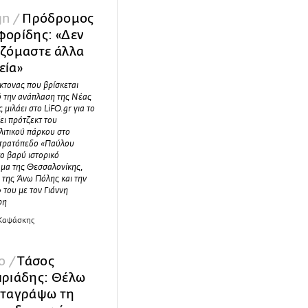
gn /
Πρόδρομος
φορίδης: «Δεν
αζόμαστε άλλα
εία»
κτονας που βρίσκεται
ό την ανάπλαση της Νέας
 μιλάει στο LiFO.gr για το
ξει πρότζεκτ του
λιτικού πάρκου στο
τρατόπεδο «Παύλου
ο βαρύ ιστορικό
μα της Θεσσαλονίκης,
 της Άνω Πόλης και την
 του με τον Γιάννη
ρη
 Καψάσκης
ο /
Τάσος
ιριάδης: Θέλω
αταγράψω τη