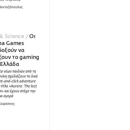
 Πανταζόπουλος
& Science /
Οι
a Games
δοξούν να
ξουν το gaming
 Ελλάδα
α νέων παιδιών από τη
ίκη σχεδιάζουν το δικό
nt-and-click adventure
τίτλο «Aurora: The lost
n» και έχουν στόχο την
ια αγορά
 Καψάσκης