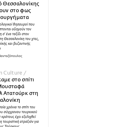
ό Θεσσαλονίκης
ουν στο φως
τουργήματα
ολογικοί θησαυροί που
πτονται οδηγούν τον
η σ' ένα ταξίδι στον
τη Θεσσαλονίκη του χτες,
ϊκής και βυζαντινής
υ
 Πανταζόπουλος
 Culture /
αμε στo σπίτι
Μουσταφά
λ Ατατούρκ στη
αλονίκη
ταία χρόνια το σπίτι του
του σύγχρονου τουρκικού
 κράτους έχει εξελιχθεί
η τουριστική ατραξιόν για
ους Τούρκους.