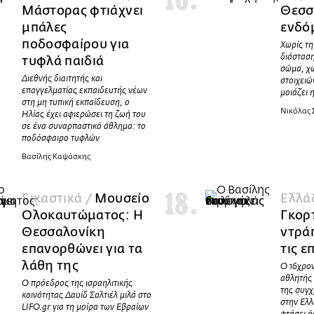
Μάστορας φτιάχνει
Θεσσ
μπάλες
ενδό
ποδοσφαίρου για
Χωρίς τη
διάσταση
τυφλά παιδιά
σώμα, χω
Διεθνής διαιτητής και
στοιχειώ
επαγγελματίας εκπαιδευτής νέων
μοιάζει 
στη μη τυπική εκπαίδευση, ο
Νικόλας
Ηλίας έχει αφιερώσει τη ζωή του
σε ένα συναρπαστικό άθλημα: το
ποδόσφαιρο τυφλών
Βασίλης Καψάσκης
Εικαστικά /
Μουσείο
Ελλά
Ολοκαυτώματος: Η
Γκορ
Θεσσαλονίκη
ντρά
επανορθώνει για τα
τις ε
λάθη της
Ο 16χρο
αθλητής
Ο πρόεδρος της ισραηλιτικής
της συγ
κοινότητας Δαυίδ Σαλτιέλ μιλά στο
στην Ελλ
LIFO.gr για τη μοίρα των Εβραίων