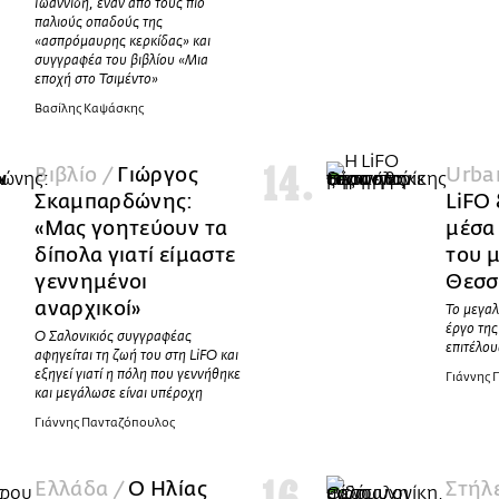
Ιωαννίδη, έναν από τους πιο
παλιούς οπαδούς της
«ασπρόμαυρης κερκίδας» και
συγγραφέα του βιβλίου «Μια
εποχή στο Τσιμέντο»
Βασίλης Καψάσκης
Βιβλίο /
Γιώργος
Urba
Σκαμπαρδώνης:
LiFO
«Μας γοητεύουν τα
μέσα
δίπολα γιατί είμαστε
του 
γεννημένοι
Θεσσ
αναρχικοί»
To μεγα
έργο της
O Σαλονικιός συγγραφέας
επιτέλου
αφηγείται τη ζωή του στη LiFO και
εξηγεί γιατί η πόλη που γεννήθηκε
Γιάννης
και μεγάλωσε είναι υπέροχη
Γιάννης Πανταζόπουλος
Ελλάδα /
Ο Ηλίας
Στήλε