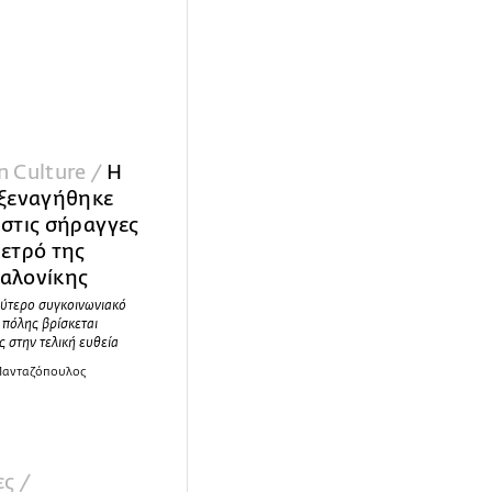
n Culture /
Η
 ξεναγήθηκε
 στις σήραγγες
μετρό της
αλονίκης
λύτερο συγκοινωνιακό
 πόλης βρίσκεται
ς στην τελική ευθεία
 Πανταζόπουλος
ς /