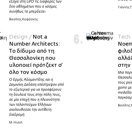
εξηγεί στη LiFO τις διαφορές των
δύο αθλημάτων που ο κόσμος
Γιάννης
συνήθως τα μπερδεύει
Βασίλης Καψάσκης
Design /
Not a
Τech 
Number Architects:
Noem
Το δίδυμο από τη
φιλο
Θεσσαλονίκη που
αλλά
υλοποιεί πρότζεκτ σ'
στην
όλο τον κόσμο
Μια παρέ
Θεσσαλον
Ο Ερμής Αδαμαντίδης και η
τους poi
Δομινίκη Δαδάση επέστρεψαν από
game με 
το εξωτερικό για να προσφέρουν
medallio
τη δουλειά τους στην πόλη τους,
παγκόσμ
σε μία εποχή που η πλειονότητα
των ταλαντούχων Ελλήνων
Βασίλης
ακολουθούσε την αντίθετη
διαδρομή
M. Hulot