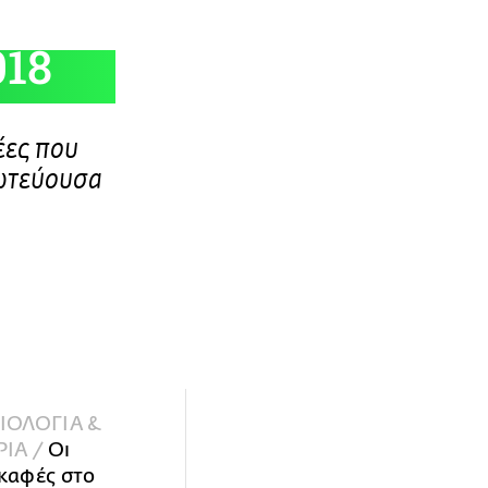
18
έες που
ωτεύουσα
ΙΟΛΟΓΙΑ &
ΡΙΑ /
Οι
καφές στο