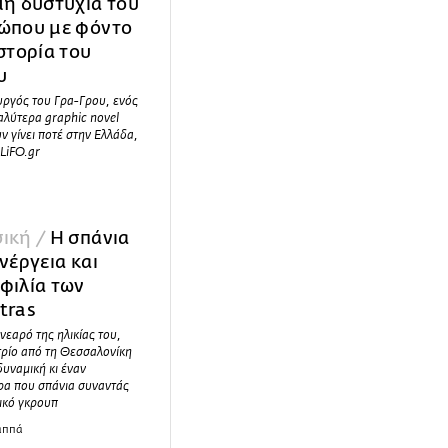
μη δυστυχία του
ώπου με φόντο
στορία του
υ
υργός του Γρα-Γρου, ενός
αλύτερα graphic novel
ν γίνει ποτέ στην Ελλάδα,
 LiFO.gr
ική /
Η σπάνια
νέργεια και
φιλία των
tras
νεαρό της ηλικίας του,
τρίο από τη Θεσσαλονίκη
 δυναμική κι έναν
ρα που σπάνια συναντάς
ικό γκρουπ
αππά