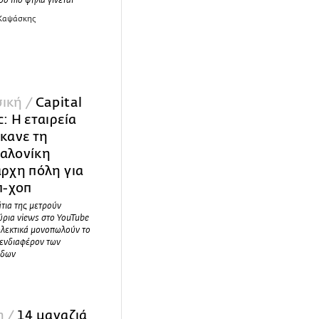
σο πιο ψηλά γίνεται
 Καψάσκης
ική /
Capital
: H εταιρεία
έκανε τη
αλονίκη
αρχη πόλη για
π-χοπ
τια της μετρούν
ύρια views στο YouTube
ολεκτικά μονοπωλούν το
 ενδιαφέρον των
άδων
η /
14 μαγαζιά