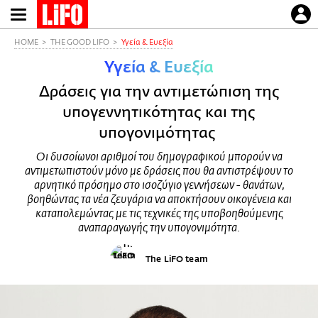
Παράκαμψη
προς
το
HOME
THE GOOD LIFO
Υγεία & Ευεξία
κυρίως
Υγεία & Ευεξία
περιεχόμενο
Δράσεις για την αντιμετώπιση της
υπογεννητικότητας και της
υπογονιμότητας
Οι δυσοίωνοι αριθμοί του δημογραφικού μπορούν να
αντιμετωπιστούν μόνο με δράσεις που θα αντιστρέψουν το
αρνητικό πρόσημο στο ισοζύγιο γεννήσεων - θανάτων,
βοηθώντας τα νέα ζευγάρια να αποκτήσουν οικογένεια και
καταπολεμώντας με τις τεχνικές της υποβοηθούμενης
αναπαραγωγής την υπογονιμότητα.
The LiFO team