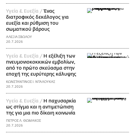
Υγεία & Ευεξία /
Ένας
διατροφικός δεκάλογος για
ευεξία και ρύθμιση του
σωματικού βάρους
ΑΛΕΞΙΑ ΣΒΩΛΟΥ
20.7.2026
Υγεία & Ευεξία /
Η εξέλιξη των
πνευμονιοκοκκικών εμβολίων,
από το πρώτο σκεύασμα στην
εποχή της ευρύτερης κάλυψης
ΚΩΝΣΤΑΝΤΙΝΟΣ Ι. ΝΤΑΛΟΥΚΑΣ
20.7.2026
Υγεία & Ευεξία /
Η παχυσαρκία
ως στίγμα και η αντιμετώπιση
της για μια πιο δίκαιη κοινωνία
ΠΕΤΡΟΣ Λ. ΘΩΜΑΚΟΣ
20.7.2026