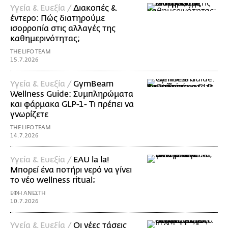
Υγεία & Ευεξία /
Διακοπές &
έντερο: Πώς διατηρούμε
ισορροπία στις αλλαγές της
καθημερινότητας;
THE LIFO TEAM
15.7.2026
Υγεία & Ευεξία /
GymBeam
Wellness Guide: Συμπληρώματα
και φάρμακα GLP-1- Τι πρέπει να
γνωρίζετε
THE LIFO TEAM
14.7.2026
Υγεία & Ευεξία /
EAU la la!
Μπορεί ένα ποτήρι νερό να γίνει
το νέο wellness ritual;
ΕΦΗ ΑΝΕΣΤΗ
10.7.2026
Υγεία & Ευεξία /
Οι νέες τάσεις