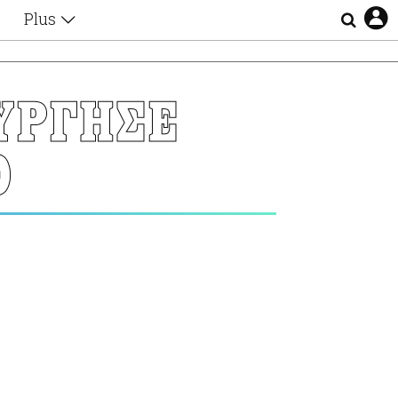
Plus
Θέματα
Συνεντεύξεις
Videos
ΥΡΓΗΣΕ
τα
Αφιερώματα
Ζώδια
Ο
Εξομολογήσεις
Blogs
η
Οι Αθηναίοι
Απώλειες
Lgbtqi+
Επιλογές