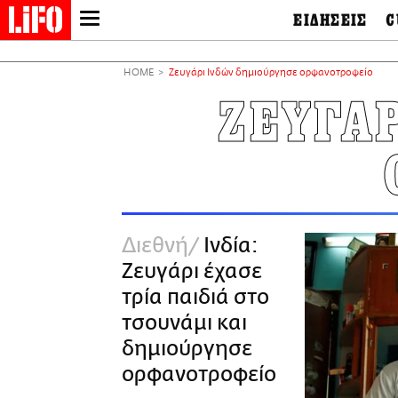
ΕΙΔΗΣΕΙΣ
C
LIFO SHOP
Ελλάδα
Ο
Διεθνή
Μ
NEWSLETTER
HOME
Ζευγάρι Ινδών δημιούργησε ορφανοτροφείο
Πολιτική
Θ
ΜΙΚΡΟΠΡΑΓΜΑΤΑ
ΖΕΥΓΑ
Οικονομία
Ει
THE GOOD LIFO
Πολιτισμός
Βι
LIFOLAND
Αθλητισμός
Αρ
CITY GUIDE
& 
Περιβάλλον
D
ΑΜΠΑ
TV & Media
Φ
PRINT
Tech &
Science
Διεθνή
Ινδία:
European Lifo
Ζευγάρι έχασε
τρία παιδιά στο
τσουνάμι και
δημιούργησε
ορφανοτροφείο