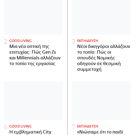
GOOD LIVING
ΕΚΠΑΙΔΕΥΣΗ
Μια νέα οπτική της
Νέοι δικηγόροι αλλάζουν
επιτυχίας: Πώς Gen Zs
το τοπίο: Πώς οι
και Millennials αλλάζουν
σπουδές Νομικής
το τοπίο της εργασίας
οδηγούν σε θεσμική
συμμετοχή
GOOD LIVING
ΕΚΠΑΙΔΕΥΣΗ
Η εμβληματική City
«Νιώσαμε ότι το παιδί