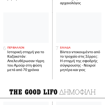
αρχαιολόγος
ΠΕΡΙΒΑΛΛΟΝ
ΕΛΛΑΔΑ
Ιστορική στιγμή για το
Βίντεο ντοκουμέντο από
Καζακστάν:
το τροχαίο στις Σέρρες:
Απελευθέρωσαν τίγρη
Η στιγμή της σφοδρής
του Αμούρ στη φύση
σύγκρουσης - Νεκροί
μετά από 70 χρόνια
μητέρα και γιος
ΔΗΜΟΦΙΛΗ
THE GOOD LIFO