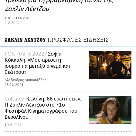
τρέιλερ για τη βραβευμένη ταινία της
ΑΜΠΑ
Ζακλίν Λέντζου
PRINT
THE LIFO TEAM
2.2.2022
ΠΡΟΣΦΑΤΕΣ ΕΙΔΗΣΕΙΣ
ΖΑΚΛΙΝ ΛΕΝΤΖΟΥ
PORTRAITS 2022
Σοφία
Κόκκαλη: «Μου αρέσει η
ισορροπία μεταξύ σινεμά και
θεάτρου»
Αλέξανδρος Διακοσάββας
25.12.2021
Culture
«Σελήνη, 66 ερωτήσεις»:
Η Ζακλίν Λέντζου στο 71ο
Φεστιβάλ Κινηματογράφου του
Βερολίνου
10.2.2021