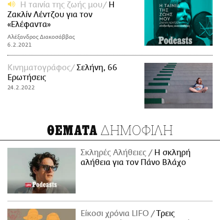
Η ταινία της ζωής μου
Η
Ζακλίν Λέντζου για τον
«Ελέφαντα»
Αλέξανδρος Διακοσάββας
6.2.2021
Κινηματογράφος
Σελήνη, 66
Ερωτήσεις
24.2.2022
ΔΗΜΟΦΙΛΗ
ΘΕΜΑΤΑ
Σκληρές Αλήθειες
H σκληρή
αλήθεια για τον Πάνο Βλάχο
Είκοσι χρόνια LIFO
Tρεις