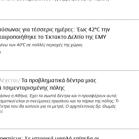
ύσωνας για τέσσερις ημέρες: Έως 42°C την
ικαιροποιήθηκε το Έκτακτο Δελτίο της ΕΜΥ
άνω των 40°C σε πολλές περιοχές της χώρας
M
λέγεται
Τα προβληματικά δέντρα μιας
 τσιμενταρισμένης πόλης
άσινο η Αθήνα; Έχει τα σωστά δέντρα και τι προσφέρουν αυτά;
ατικοί είναι οι πνεύμονες πρασίνου και τα πάρκα της πόλης; Τι
δέντρα που θα κοπούν για το μετρό; Ο αρχιτέκτονας δρ. Θωμάς
ί.
pernicus: Σε ιστορικά υψηλά επίπεδα οι