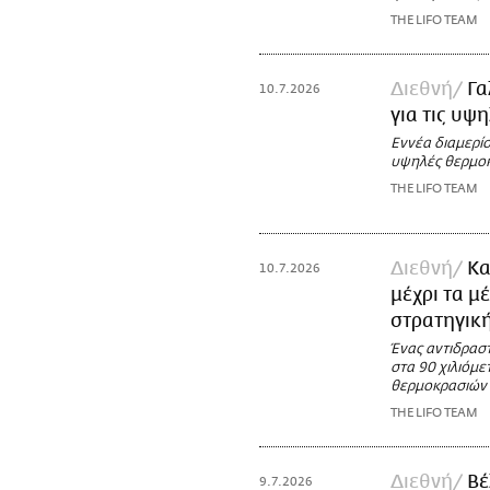
THE LIFO TEAM
Διεθνή
Γα
10.7.2026
για τις υψ
Εννέα διαμερίσ
υψηλές θερμοκ
THE LIFO TEAM
Διεθνή
Κα
10.7.2026
μέχρι τα μ
στρατηγική
Ένας αντιδρασ
στα 90 χιλιόμ
θερμοκρασιών
THE LIFO TEAM
Διεθνή
Βέ
9.7.2026