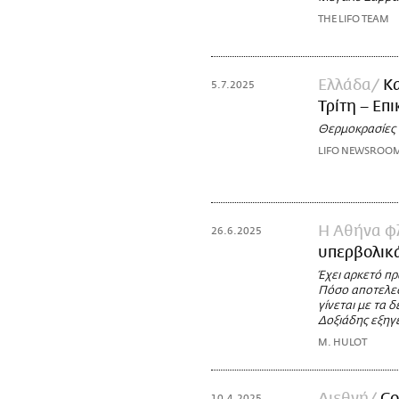
THE LIFO TEAM
Ελλάδα
Κα
5.7.2025
Τρίτη – Επ
Θερμοκρασίες 
LIFO NEWSROO
Η Αθήνα φ
26.6.2025
υπερβολικά
Έχει αρκετό πρ
Πόσο αποτελεσμ
γίνεται με τα 
Δοξιάδης εξηγε
M. HULOT
Διεθνή
Co
10.4.2025