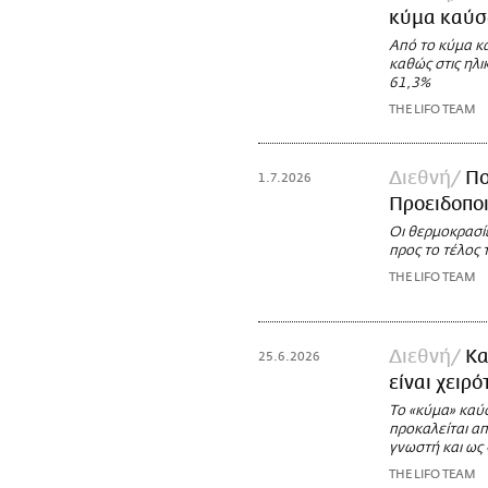
κύμα καύ
Από το κύμα κ
καθώς στις ηλ
61,3%
THE LIFO TEAM
Διεθνή
Πο
1.7.2026
Προειδοποι
Οι θερμοκρασί
προς το τέλος
THE LIFO TEAM
Διεθνή
Κα
25.6.2026
είναι χειρ
Το «κύμα» καύ
προκαλείται α
γνωστή και ως 
THE LIFO TEAM