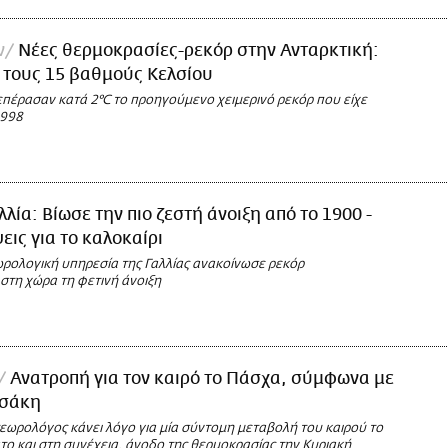
ν
Νέες θερμοκρασίες-ρεκόρ στην Ανταρκτική:
 τους 15 βαθμούς Κελσίου
επέρασαν κατά 2°C το προηγούμενο χειμερινό ρεκόρ που είχε
1998
λλία: Βίωσε την πιο ζεστή άνοιξη από το 1900 -
εις για το καλοκαίρι
ωρολογική υπηρεσία της Γαλλίας ανακοίνωσε ρεκόρ
στη χώρα τη φετινή άνοιξη
Ανατροπή για τον καιρό το Πάσχα, σύμφωνα με
υσάκη
εωρολόγος κάνει λόγο για μία σύντομη μεταβολή του καιρού το
ο και στη συνέχεια, άνοδο της θερμοκρασίας την Κυριακή