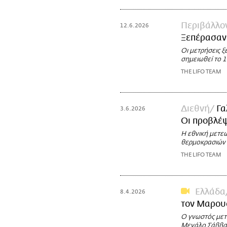
Περιβάλλο
12.6.2026
Ξεπέρασαν
Οι μετρήσεις ξ
σημειωθεί το 
THE LIFO TEAM
Διεθνή
Γα
3.6.2026
Οι προβλέψ
Η εθνική μετε
θερμοκρασιών 
THE LIFO TEAM
Ελλάδα
8.4.2026
τον Μαρο
Ο γνωστός μετ
Μεγάλο Σάββατ