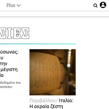
Plus
Θέματα
Συνεντεύξεις
Videos
ΣΙΕΣ
τα
Αφιερώματα
Ζώδια
Εξομολογήσεις
Blogs
η
ύσωνας:
Οι Αθηναίοι
ου
Απώλειες
την
Lgbtqi+
μέγιστη
Επιλογές
ία
α δεδομένα του
σκοπείου
Περιβάλλον
Ιταλία:
Η ακραία ζέστη