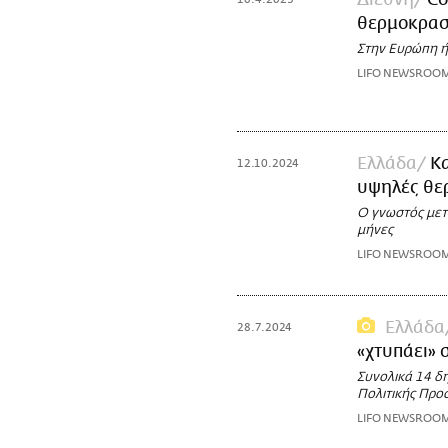
θερμοκρασ
Στην Ευρώπη ή
LIFO NEWSROO
Ελλάδα
Κα
12.10.2024
υψηλές θε
Ο γνωστός μετ
μήνες
LIFO NEWSROO
Ελλάδα
28.7.2024
«χτυπάει»
Συνολικά 14 δή
Πολιτικής Προ
LIFO NEWSROO