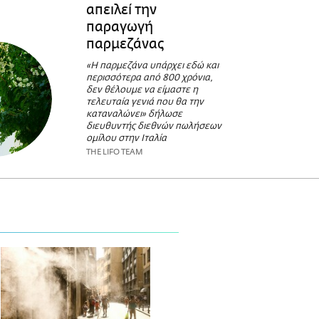
απειλεί την
παραγωγή
παρμεζάνας
«Η παρμεζάνα υπάρχει εδώ και
περισσότερα από 800 χρόνια,
δεν θέλουμε να είμαστε η
τελευταία γενιά που θα την
καταναλώνει» δήλωσε
διευθυντής διεθνών πωλήσεων
ομίλου στην Ιταλία
THE LIFO TEAM