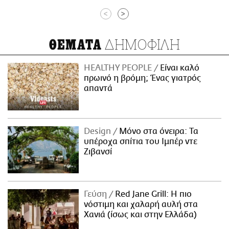
<
>
ΔΗΜΟΦΙΛΗ
ΘΕΜΑΤΑ
HEALTHY PEOPLE
Είναι καλό
πρωινό η βρόμη; Ένας γιατρός
απαντά
Design
Μόνο στα όνειρα: Τα
υπέροχα σπίτια του Ιμπέρ ντε
Ζιβανσί
Γεύση
Red Jane Grill: Η πιο
νόστιμη και χαλαρή αυλή στα
Χανιά (ίσως και στην Ελλάδα)