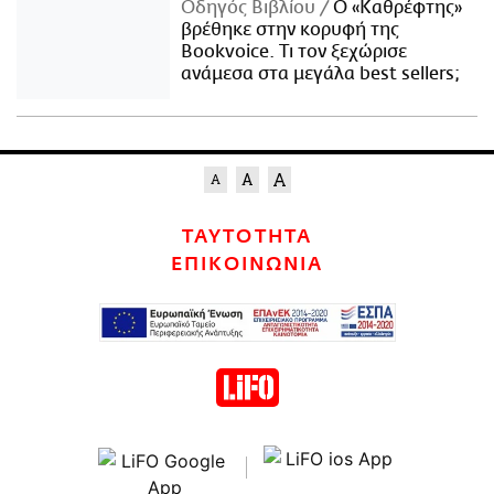
Οδηγός Βιβλίου
Ο «Καθρέφτης»
βρέθηκε στην κορυφή της
Bookvoice. Τι τον ξεχώρισε
ανάμεσα στα μεγάλα best sellers;
ΤΑΥΤΟΤΗΤΑ
ΕΠΙΚΟΙΝΩΝΙΑ