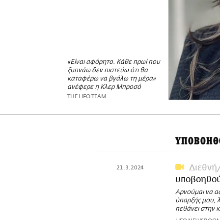
«Είναι αφόρητο. Κάθε πρωί που
ξυπνάω δεν πιστεύω ότι θα
καταφέρω να βγάλω τη μέρα»
ανέφερε η Κλερ Μπροσό
THE LIFO TEAM
ΥΠΟΒΟΗΘ
Διεθνή
21.3.2024
υποβοηθούμ
Αρνούμαι να α
ύπαρξής μου, λ
πεθάνει στην κ