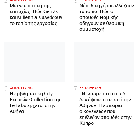
Μια νέα οπτική της
Νέοι δικηγόροι αλλάζουν
επιτυχίας: Πώς Gen Zs
το τοπίο: Πώς οι
και Millennials αλλάζουν
σπουδές Νομικής
το τοπίο της εργασίας
οδηγούν σε θεσμική
συμμετοχή
GOOD LIVING
ΕΚΠΑΙΔΕΥΣΗ
Η εμβληματική City
«Νιώσαμε ότι το παιδί
Exclusive Collection της
δεν έφυγε ποτέ από την
Le Labo έρχεται στην
Αθήνα»: Η εμπειρία
Αθήνα
οικογενειών που
επέλεξαν σπουδές στην
Κύπρο