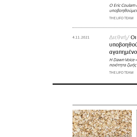
Ο Eric Coulam α
υποβοηθούμεν
THE LIFO TEAM
Διεθνή
Οι
4.11.2021
υποβοηθούμ
αγαπημένο
Η Dawn Voice-C
ποιότητα ζωής
THE LIFO TEAM