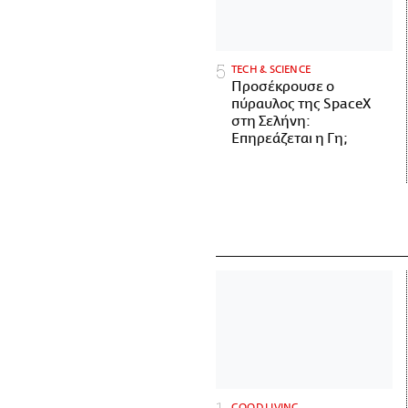
ΤECH & SCIENCE
Προσέκρουσε ο
πύραυλος της SpaceX
στη Σελήνη:
Επηρεάζεται η Γη;
GOOD LIVING