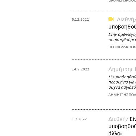
LIFO NEWSROO
Διεθνή
5.12.2022
υποβοηθούμ
Στην αμφιλεγό
υποβοηθούμεν
LIFO NEWSROO
Δημήτρης 
14.9.2022
Η «υποβοηθούμ
προσκήνιο για 
συχνά παγιδεύε
ΔΗΜΗΤΡΗΣ ΠΟΛ
Διεθνή
Εί
1.7.2022
υποβοηθού
άλλο»