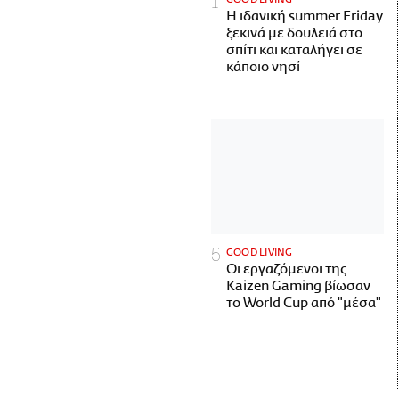
Η ιδανική summer Friday
ξεκινά με δουλειά στο
σπίτι και καταλήγει σε
κάποιο νησί
GOOD LIVING
Οι εργαζόμενοι της
Kaizen Gaming βίωσαν
το World Cup από "μέσα"