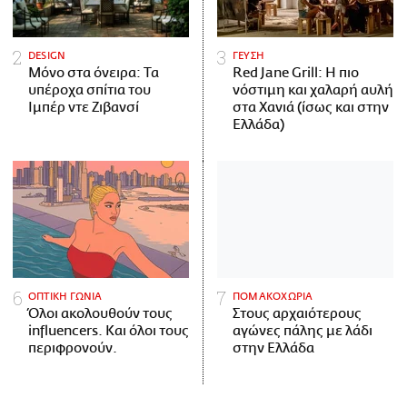
DESIGN
ΓΕΥΣΗ
Μόνο στα όνειρα: Τα
Red Jane Grill: Η πιο
υπέροχα σπίτια του
νόστιμη και χαλαρή αυλή
Ιμπέρ ντε Ζιβανσί
στα Χανιά (ίσως και στην
Ελλάδα)
ΟΠΤΙΚΗ ΓΩΝΙΑ
ΠΟΜΑΚΟΧΩΡΙΑ
Όλοι ακολουθούν τους
Στους αρχαιότερους
influencers. Και όλοι τους
αγώνες πάλης με λάδι
περιφρονούν.
στην Ελλάδα