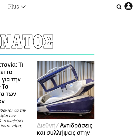
Plus
Θέματα
Συνεντεύξεις
Videos
ΝΑΤΟΣ
τα
Αφιερώματα
Ζώδια
Εξομολογήσεις
Blogs
η
τανία: Τι
Οι Αθηναίοι
ει το
Απώλειες
 για την
Lgbtqi+
 Τα
Επιλογές
τα των
ών
ίθενται για την
όβοι των
ε τι διαφέρει
Διεθνή
Αντιδράσεις
χύοντα νόμο;
και συλλήψεις στην