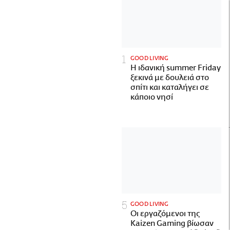
GOOD LIVING
Η ιδανική summer Friday
ξεκινά με δουλειά στο
σπίτι και καταλήγει σε
κάποιο νησί
GOOD LIVING
Οι εργαζόμενοι της
Kaizen Gaming βίωσαν