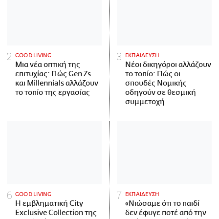
GOOD LIVING
ΕΚΠΑΙΔΕΥΣΗ
Μια νέα οπτική της
Νέοι δικηγόροι αλλάζουν
επιτυχίας: Πώς Gen Zs
το τοπίο: Πώς οι
και Millennials αλλάζουν
σπουδές Νομικής
το τοπίο της εργασίας
οδηγούν σε θεσμική
συμμετοχή
GOOD LIVING
ΕΚΠΑΙΔΕΥΣΗ
Η εμβληματική City
«Νιώσαμε ότι το παιδί
Exclusive Collection της
δεν έφυγε ποτέ από την