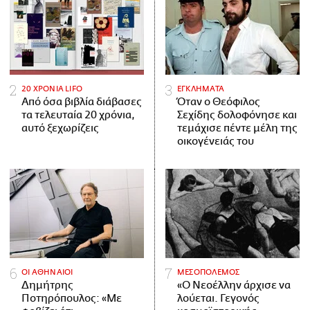
20 ΧΡΟΝΙΑ LIFO
ΕΓΚΛΗΜΑΤΑ
Από όσα βιβλία διάβασες
Όταν ο Θεόφιλος
τα τελευταία 20 χρόνια,
Σεχίδης δολοφόνησε και
αυτό ξεχωρίζεις
τεμάχισε πέντε μέλη της
οικογένειάς του
ΟΙ ΑΘΗΝΑΙΟΙ
ΜΕΣΟΠΟΛΕΜΟΣ
Δημήτρης
«Ο Νεοέλλην άρχισε να
Ποτηρόπουλος: «Με
λούεται. Γεγονός