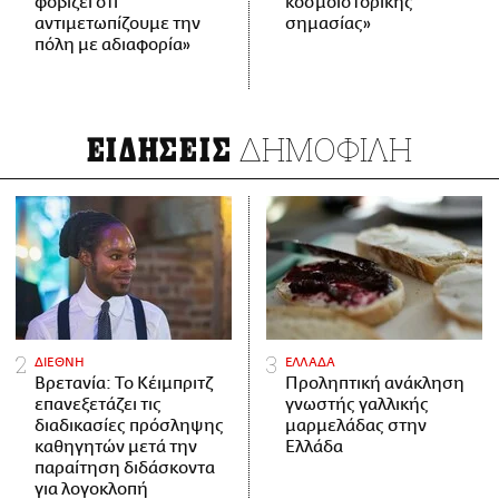
φοβίζει ότι
κοσμοϊστορικής
αντιμετωπίζουμε την
σημασίας»
πόλη με αδιαφορία»
ΔΗΜΟΦΙΛΗ
ΕΙΔΗΣΕΙΣ
ΔΙΕΘΝΗ
ΕΛΛΑΔΑ
Βρετανία: Το Κέιμπριτζ
Προληπτική ανάκληση
επανεξετάζει τις
γνωστής γαλλικής
διαδικασίες πρόσληψης
μαρμελάδας στην
καθηγητών μετά την
Ελλάδα
παραίτηση διδάσκοντα
για λογοκλοπή