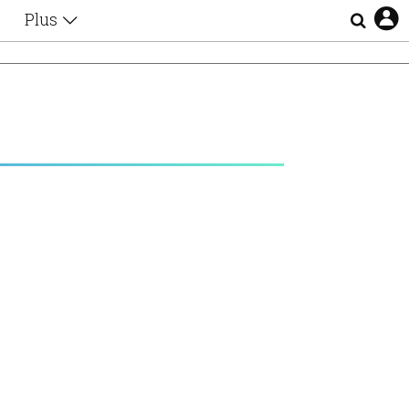
Plus
Θέματα
Συνεντεύξεις
Videos
τα
Αφιερώματα
Ζώδια
Εξομολογήσεις
Blogs
η
Οι Αθηναίοι
Απώλειες
Lgbtqi+
Επιλογές