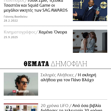
Πολιτισμός
Γουίλ Σμιθ, Τζέσικα
Τσαστέιν και Squid Game οι
μεγάλοι νικητές των SAG AWARDS
Γιάννης Βασιλείου
28.2.2022
Κινηματογράφος
Χαμένα Όνειρα
25.9.2025
ΔΗΜΟΦΙΛΗ
ΘΕΜΑΤΑ
Σκληρές Αλήθειες
H σκληρή
αλήθεια για τον Πάνο Βλάχο
20 χρόνια LiFO
Από όσα βιβλία
διάβασες τα τελευταία 20 χρόνια,