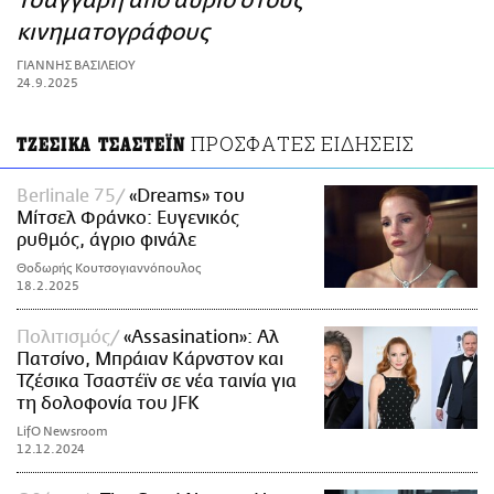
Τσαγγάρη από αύριο στους
ΑΜΠΑ
κινηματογράφους
PRINT
ΓΙΑΝΝΗΣ ΒΑΣΙΛΕΙΟΥ
24.9.2025
ΠΡΟΣΦΑΤΕΣ ΕΙΔΗΣΕΙΣ
ΤΖΕΣΙΚΑ ΤΣΑΣΤΕΪΝ
Berlinale 75
«Dreams» του
Μίτσελ Φράνκο: Ευγενικός
ρυθμός, άγριο φινάλε
Θοδωρής Κουτσογιαννόπουλος
18.2.2025
Πολιτισμός
«Assasination»: Αλ
Πατσίνο, Μπράιαν Κάρνστον και
Τζέσικα Τσαστέϊν σε νέα ταινία για
τη δολοφονία του JFK
LifO Newsroom
12.12.2024