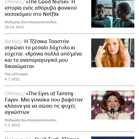
Οθόνες
«The Good Nurse»: Η
ιστορία ενός αθόρυβα φονικού
νοσοκόμου στο Netflix
Θοδωρής Κουτσογιαννόπουλος
29.10.2022
Διεθνή
Η Τζέσικα Τσαστέιν
σηκώνει το μεσαίο δάχτυλο κι
εύχεται: «Χρόνια πολλά από'μένα
και τα αναπαραγωγικά μου
δικαιώματα»
The LiFO team
4.7.2022
Οθόνες
«The Eyes of Tammy
Faye»: Μια γυναίκα που βαφόταν
κλόουν για να σώσει τις ψυχές
αγνώστων
Θοδωρής Κουτσογιαννόπουλος
2.3.2022