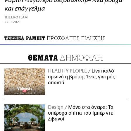
Ράμπιτ «λιγότερο σεξουαλική»- Νέα ρούχα
ΑΜΠΑ
και επάγγελμα
PRINT
THE LIFO TEAM
22.9.2021
ΠΡΟΣΦΑΤΕΣ ΕΙΔΗΣΕΙΣ
ΤΖΕΣΙΚΑ ΡΑΜΠΙΤ
ΔΗΜΟΦΙΛΗ
ΘΕΜΑΤΑ
HEALTHY PEOPLE
Είναι καλό
πρωινό η βρόμη; Ένας γιατρός
απαντά
Design
Μόνο στα όνειρα: Τα
υπέροχα σπίτια του Ιμπέρ ντε
Ζιβανσί