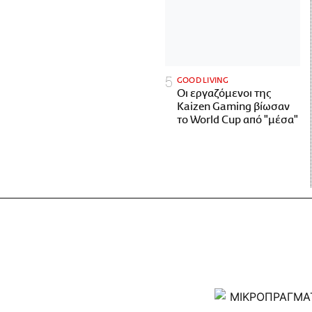
GOOD LIVING
Οι εργαζόμενοι της
Kaizen Gaming βίωσαν
το World Cup από "μέσα"