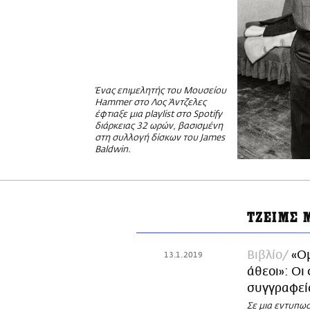
Ένας επιμελητής του Μουσείου
Hammer στο Λος Άντζελες
έφτιαξε μια playlist στο Spotify
διάρκειας 32 ωρών, βασισμένη
στη συλλογή δίσκων του James
Baldwin.
ΤΖΕΙΜΣ 
Βιβλίο
«Ο
13.1.2019
άθεοι»: Οι
συγγραφείς
Σε μια εντυπω