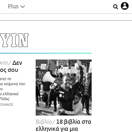
Plus
Θέματα
Συνεντεύξεις
Videos
ΥΙΝ
τα
Αφιερώματα
Ζώδια
Εξομολογήσεις
Blogs
η
win
Δεν
Οι Αθηναίοι
ρος σου
Απώλειες
από το
Lgbtqi+
ε κείμενα του
Επιλογές
ου
 ελληνικά
 Πόλις
ΥΣΙΑΝΟΣ
Βιβλίο
18 βιβλία στα
ελληνικά για μια