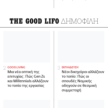
ΔΗΜΟΦΙΛΗ
THE GOOD LIFO
GOOD LIVING
ΕΚΠΑΙΔΕΥΣΗ
Μια νέα οπτική της
Νέοι δικηγόροι αλλάζουν
επιτυχίας: Πώς Gen Zs
το τοπίο: Πώς οι
και Millennials αλλάζουν
σπουδές Νομικής
το τοπίο της εργασίας
οδηγούν σε θεσμική
συμμετοχή