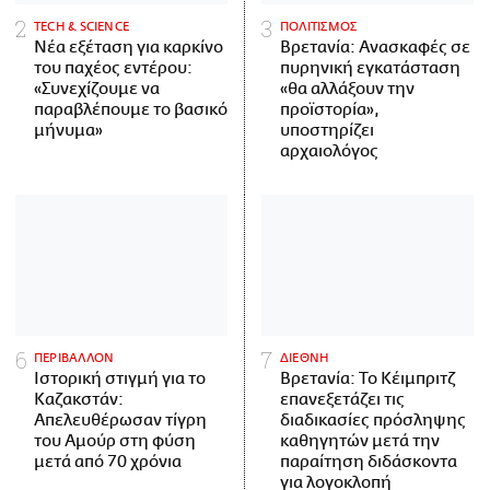
ΤECH & SCIENCE
ΠΟΛΙΤΙΣΜΟΣ
Νέα εξέταση για καρκίνο
Βρετανία: Ανασκαφές σε
του παχέος εντέρου:
πυρηνική εγκατάσταση
«Συνεχίζουμε να
«θα αλλάξουν την
παραβλέπουμε το βασικό
προϊστορία»,
μήνυμα»
υποστηρίζει
αρχαιολόγος
ΠΕΡΙΒΑΛΛΟΝ
ΔΙΕΘΝΗ
Ιστορική στιγμή για το
Βρετανία: Το Κέιμπριτζ
Καζακστάν:
επανεξετάζει τις
Απελευθέρωσαν τίγρη
διαδικασίες πρόσληψης
του Αμούρ στη φύση
καθηγητών μετά την
μετά από 70 χρόνια
παραίτηση διδάσκοντα
για λογοκλοπή