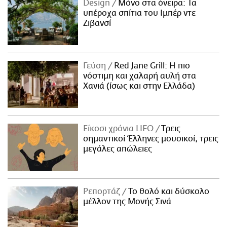
Design
Μόνο στα όνειρα: Τα
υπέροχα σπίτια του Ιμπέρ ντε
Ζιβανσί
Γεύση
Red Jane Grill: Η πιο
νόστιμη και χαλαρή αυλή στα
Χανιά (ίσως και στην Ελλάδα)
Είκοσι χρόνια LIFO
Tρεις
σημαντικοί Έλληνες μουσικοί, τρεις
μεγάλες απώλειες
Ρεπορτάζ
Το θολό και δύσκολο
μέλλον της Μονής Σινά