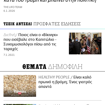
κατά του Τραμπ και μπαίνει στην πολιτική
ΑΜΠΑ
THE LIFO TEAM
PRINT
6.1.2026
ΠΡΟΣΦΑΤΕΣ ΕΙΔΗΣΕΙΣ
ΤΖΕΙΚ ΑΝΤΖΕΛΙ
Διεθνή
Ποιος είναι ο «Βίκινγκ»
που εισέβαλε στο Καπιτώλιο -
Συνομωσιολόγοι πίσω από τις
ταραχές
7.1.2021
ΔΗΜΟΦΙΛΗ
ΘΕΜΑΤΑ
HEALTHY PEOPLE
Είναι καλό
πρωινό η βρόμη; Ένας γιατρός
απαντά