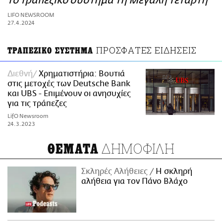
το τραπεζικό σύστημα τη Μεγάλη Τετάρτη
ΑΜΠΑ
LIFO NEWSROOM
PRINT
27.4.2024
ΠΡΟΣΦΑΤΕΣ ΕΙΔΗΣΕΙΣ
ΤΡΑΠΕΖΙΚΟ ΣΥΣΤΗΜΑ
Διεθνή
Χρηματιστήρια: Βουτιά
στις μετοχές των Deutsche Bank
και UBS - Επιμένουν οι ανησυχίες
για τις τράπεζες
LifO Newsroom
24.3.2023
ΔΗΜΟΦΙΛΗ
ΘΕΜΑΤΑ
Σκληρές Αλήθειες
H σκληρή
αλήθεια για τον Πάνο Βλάχο