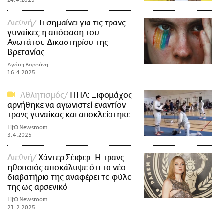
24.4.2025
Διεθνή
Τι σημαίνει για τις τρανς
γυναίκες η απόφαση του
Ανωτάτου Δικαστηρίου της
Βρετανίας
Αγάπη Βαρούνη
16.4.2025
Αθλητισμός
ΗΠΑ: Ξιφομάχος
αρνήθηκε να αγωνιστεί εναντίον
τρανς γυναίκας και αποκλείστηκε
LifO Newsroom
3.4.2025
Διεθνή
Χάντερ Σέιφερ: Η τρανς
ηθοποιός αποκάλυψε ότι το νέο
διαβατήριο της αναφέρει το φύλο
της ως αρσενικό
LifO Newsroom
21.2.2025