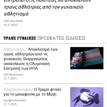
επιτρέπει στις πολιτείες να αποκλείουν
ΑΜΠΑ
τρανς αθλήτριες από τον γυναικείο
PRINT
αθλητισμό
THE LIFO TEAM
30.6.2026
ΠΡΟΣΦΑΤΕΣ ΕΙΔΗΣΕΙΣ
ΤΡΑΝΣ ΓΥΝΑΙΚΕΣ
Αθλητισμός
Αποκλεισμό των
τρανς αθλητριών από τις
γυναικείες διοργανώσεις
ανακοίνωσε η Ολυμπιακή
Επιτροπή των ΗΠΑ
LifO Newsroom
22.7.2025
Πο(ρ)νογραφία
Ο Τραμπ φταίει
για το μαναφούκι με το Μωβ;
Ερωφίλη Κόκκαλη
17.7.2025