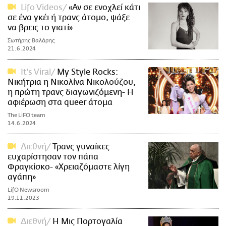
Lifo Videos
«Αν σε ενοχλεί κάτι
σε ένα γκέι ή τρανς άτομο, ψάξε
να βρεις το γιατί»
Σωτήρης Βαλάρης
21.6.2024
It's Viral
My Style Rocks:
Νικήτρια η Νικολίνα Νικολούζου,
η πρώτη τρανς διαγωνιζόμενη- Η
αφιέρωση στα queer άτομα
The LiFO team
14.6.2024
Διεθνή
Τρανς γυναίκες
ευχαρίστησαν τον πάπα
Φραγκίσκο- «Χρειαζόμαστε λίγη
αγάπη»
LifO Newsroom
19.11.2023
Διεθνή
Η Μις Πορτογαλία