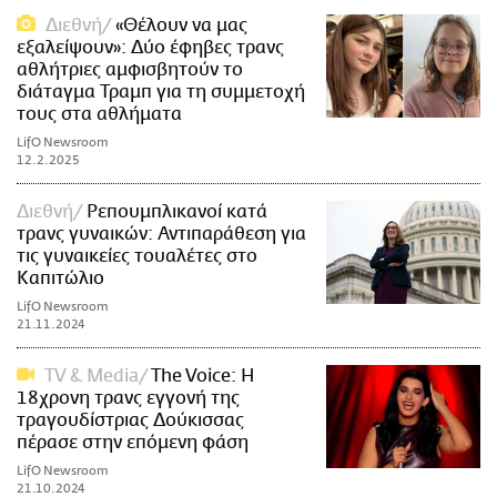
Διεθνή
«Θέλουν να μας
εξαλείψουν»: Δύο έφηβες τρανς
αθλήτριες αμφισβητούν το
διάταγμα Τραμπ για τη συμμετοχή
τους στα αθλήματα
LifO Newsroom
12.2.2025
Διεθνή
Ρεπουμπλικανοί κατά
τρανς γυναικών: Αντιπαράθεση για
τις γυναικείες τουαλέτες στο
Καπιτώλιο
LifO Newsroom
21.11.2024
TV & Media
The Voice: Η
18χρονη τρανς εγγονή της
τραγουδίστριας Δούκισσας
πέρασε στην επόμενη φάση
LifO Newsroom
21.10.2024