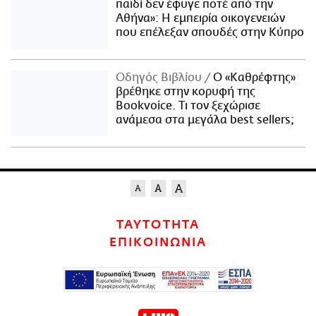
παιδί δεν έφυγε ποτέ από την
Αθήνα»: Η εμπειρία οικογενειών
που επέλεξαν σπουδές στην Κύπρο
Οδηγός Βιβλίου
Ο «Καθρέφτης»
βρέθηκε στην κορυφή της
Bookvoice. Τι τον ξεχώρισε
ανάμεσα στα μεγάλα best sellers;
ΤΑΥΤΟΤΗΤΑ
ΕΠΙΚΟΙΝΩΝΙΑ