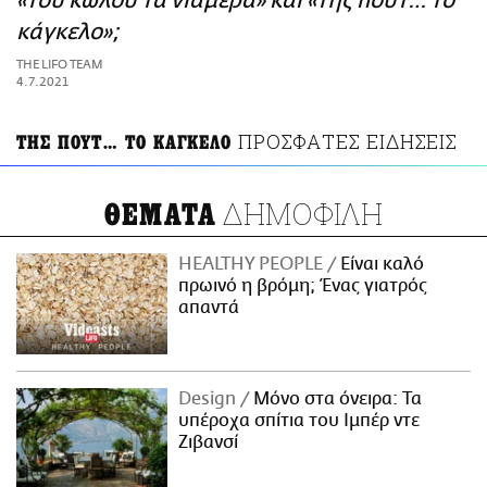
«του κώλου τα νιάμερα» και «της πουτ… το
ΑΜΠΑ
κάγκελο»;
PRINT
THE LIFO TEAM
4.7.2021
ΠΡΟΣΦΑΤΕΣ ΕΙΔΗΣΕΙΣ
ΤΗΣ ΠΟΥΤ… ΤΟ ΚΑΓΚΕΛΟ
ΔΗΜΟΦΙΛΗ
ΘΕΜΑΤΑ
HEALTHY PEOPLE
Είναι καλό
πρωινό η βρόμη; Ένας γιατρός
απαντά
Design
Μόνο στα όνειρα: Τα
υπέροχα σπίτια του Ιμπέρ ντε
Ζιβανσί