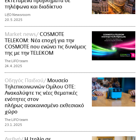
Εκτεταμένα προβλήματα σε
τηλέφωνα και διαδίκτυο
LifO Newsroom
20.5.2025
Market news
COSMOTE
TELEKOM: Νέα εποχή για την
COSMOTE που ενώνει τις δυνάμεις
της με την TELEKOM
The LiFO team
24.4.2025
Οδηγός Παιδιού
Μουσείο
Τηλεπικοινωνιών Ομίλου ΟΤΕ:
Ανακαλύψτε τις νέες θεματικές
ενότητες στον
πλήρως ανακαινισμένο εκθεσιακό
χώρο
The LiFO team
23.1.2025
Διεθνή
Η Ιταλία σε