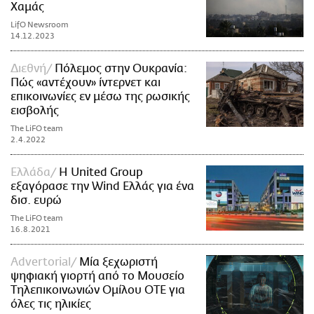
Χαμάς
LifO Newsroom
14.12.2023
Διεθνή
Πόλεμος στην Ουκρανία:
Πώς «αντέχουν» ίντερνετ και
επικοινωνίες εν μέσω της ρωσικής
εισβολής
The LiFO team
2.4.2022
Ελλάδα
Η United Group
εξαγόρασε την Wind Ελλάς για ένα
δισ. ευρώ
The LiFO team
16.8.2021
Advertorial
Μία ξεχωριστή
ψηφιακή γιορτή από το Μουσείο
Τηλεπικοινωνιών Ομίλου ΟΤΕ για
όλες τις ηλικίες