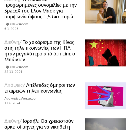
προχωρημένες συνομιλίες με την
SpaceX του Ελον Μασκ για
συμφωνία ύψους 1,5 δισ. ευρώ
LifO Newsroom
6.1.2025
Διεθνή
Το χακάρισμα της Κίνας
στις τηλεπικοινωνίες των ΗΠΑ
ήταν μεγαλύτερο από ό,τι είπε ο
Μπάιντεν
LifO Newsroom
22.11.2024
Απόψεις
Απέλπιδες όμηροι των
εταιρειών τηλεπικοινωνίας
Λασκαρίνα Λιακάκου
17.6.2024
Διεθνή
Ισραήλ: Θα χρειαστούν
αρκετοί μήνες για να νικηθεί η