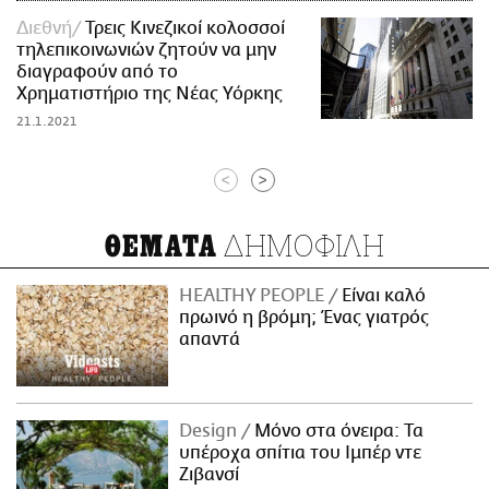
Διεθνή
Τρεις Κινεζικοί κολοσσοί
τηλεπικοινωνιών ζητούν να μην
διαγραφούν από το
Χρηματιστήριο της Νέας Υόρκης
21.1.2021
<
>
ΔΗΜΟΦΙΛΗ
ΘΕΜΑΤΑ
HEALTHY PEOPLE
Είναι καλό
πρωινό η βρόμη; Ένας γιατρός
απαντά
Design
Μόνο στα όνειρα: Τα
υπέροχα σπίτια του Ιμπέρ ντε
Ζιβανσί