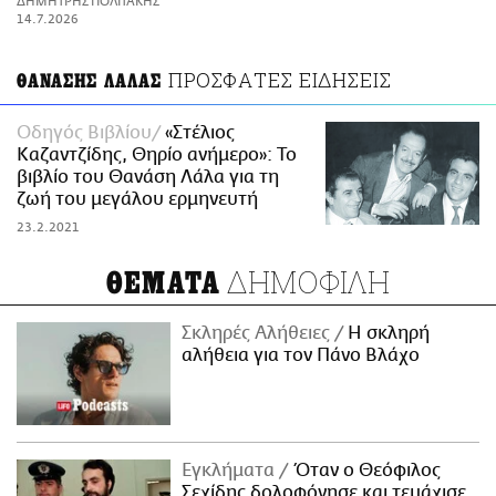
ΔΗΜΗΤΡΗΣ ΠΟΛΙΤΑΚΗΣ
ΑΜΠΑ
14.7.2026
PRINT
ΠΡΟΣΦΑΤΕΣ ΕΙΔΗΣΕΙΣ
ΘΑΝΑΣΗΣ ΛΑΛΑΣ
Οδηγός Βιβλίου
«Στέλιος
Καζαντζίδης, Θηρίο ανήμερο»: Το
βιβλίο του Θανάση Λάλα για τη
ζωή του μεγάλου ερμηνευτή
23.2.2021
ΔΗΜΟΦΙΛΗ
ΘΕΜΑΤΑ
Σκληρές Αλήθειες
H σκληρή
αλήθεια για τον Πάνο Βλάχο
Εγκλήματα
Όταν ο Θεόφιλος
Σεχίδης δολοφόνησε και τεμάχισε