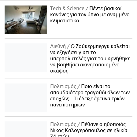
Τech & Science
Πέντε βασικοί
κανόνες για τον ύπνο με αναμμένο
κλιματιστικό
Διεθνή
Ο Ζούκερμπεργκ καλείται
να εξηγήσει γιατί το
υπερπολυτελές γιοτ του αρνήθηκε
να βοηθήσει ακινητοποιημένο
σκάφος
Πολιτισμός
Ποιο είναι το
σπουδαιότερο τραγούδι όλων των
εποχών; - Τι έδειξε έρευνα τριών
πανεπιστημίων
Πολιτισμός
Πέθανε ο ηθοποιός
Νίκος Καλογερόπουλος σε ηλικία
74 ετών