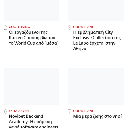
GOOD LIVING
GOOD LIVING
Οι εργαζόμενοι της
Η εμβληματική City
Kaizen Gaming βίωσαν
Exclusive Collection της
το World Cup από "μέσα"
Le Labo έρχεται στην
Αθήνα
ΕΚΠΑΙΔΕΥΣΗ
GOOD LIVING
Novibet Backend
Μια μέρα ζωής στο νησί
Academy: Η επόμενη
γενιά software engineers