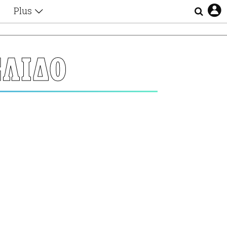
Plus
Θέματα
Συνεντεύξεις
Videos
ΛΙΔΟ
τα
Αφιερώματα
Ζώδια
Εξομολογήσεις
Blogs
η
Οι Αθηναίοι
Απώλειες
Lgbtqi+
Επιλογές