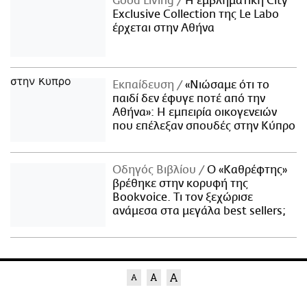
Good Living
Η εμβληματική City
Exclusive Collection της Le Labo
έρχεται στην Αθήνα
Εκπαίδευση
«Νιώσαμε ότι το
παιδί δεν έφυγε ποτέ από την
Αθήνα»: Η εμπειρία οικογενειών
που επέλεξαν σπουδές στην Κύπρο
Οδηγός Βιβλίου
Ο «Καθρέφτης»
βρέθηκε στην κορυφή της
Bookvoice. Τι τον ξεχώρισε
ανάμεσα στα μεγάλα best sellers;