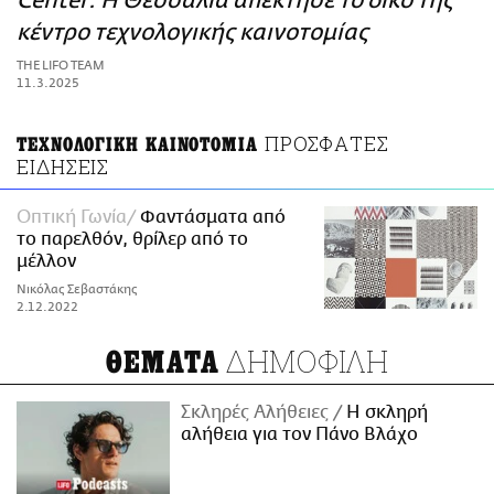
Center: H Θεσσαλία απέκτησε το δικό της
ΑΜΠΑ
κέντρο τεχνολογικής καινοτομίας
PRINT
THE LIFO TEAM
11.3.2025
ΠΡΟΣΦΑΤΕΣ
ΤΕΧΝΟΛΟΓΙΚΗ ΚΑΙΝΟΤΟΜΙΑ
ΕΙΔΗΣΕΙΣ
Οπτική Γωνία
Φαντάσματα από
το παρελθόν, θρίλερ από το
μέλλον
Νικόλας Σεβαστάκης
2.12.2022
ΔΗΜΟΦΙΛΗ
ΘΕΜΑΤΑ
Σκληρές Αλήθειες
H σκληρή
αλήθεια για τον Πάνο Βλάχο