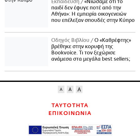
Εκπαίδευση
«Νιώσαμε ότι το
παιδί δεν έφυγε ποτέ από την
Αθήνα»: Η εμπειρία οικογενειών
που επέλεξαν σπουδές στην Κύπρο
Οδηγός Βιβλίου
Ο «Καθρέφτης»
βρέθηκε στην κορυφή της
Bookvoice. Τι τον ξεχώρισε
ανάμεσα στα μεγάλα best sellers;
ΤΑΥΤΟΤΗΤΑ
ΕΠΙΚΟΙΝΩΝΙΑ