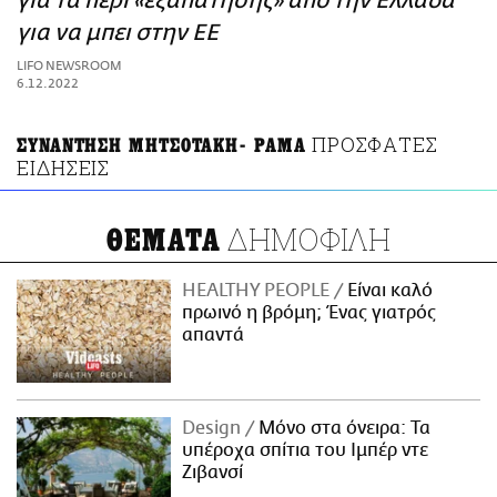
για τα περί «εξαπάτησης» από την Ελλάδα
ΑΜΠΑ
για να μπει στην ΕΕ
PRINT
LIFO NEWSROOM
6.12.2022
ΠΡΟΣΦΑΤΕΣ
ΣΥΝΑΝΤΗΣΗ ΜΗΤΣΟΤΑΚΗ- ΡΑΜΑ
ΕΙΔΗΣΕΙΣ
ΔΗΜΟΦΙΛΗ
ΘΕΜΑΤΑ
HEALTHY PEOPLE
Είναι καλό
πρωινό η βρόμη; Ένας γιατρός
απαντά
Design
Μόνο στα όνειρα: Τα
υπέροχα σπίτια του Ιμπέρ ντε
Ζιβανσί