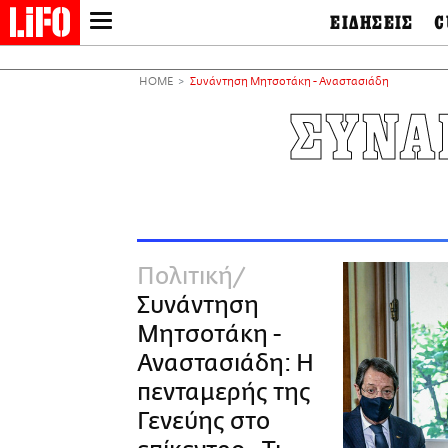
ΕΙΔΗΣΕΙΣ
C
LIFO SHOP
Ελλάδα
Ο
Διεθνή
Μ
NEWSLETTER
HOME
Συνάντηση Μητσοτάκη - Αναστασιάδη
Πολιτική
Θ
ΜΙΚΡΟΠΡΑΓΜΑΤΑ
ΣΥΝΑ
Οικονομία
Ει
THE GOOD LIFO
Πολιτισμός
Βι
LIFOLAND
Αθλητισμός
Αρ
CITY GUIDE
& 
Περιβάλλον
D
ΑΜΠΑ
TV & Media
Φ
PRINT
Tech &
Science
Πολιτική
European Lifo
Συνάντηση
Μητσοτάκη -
Αναστασιάδη: Η
πενταμερής της
Γενεύης στο