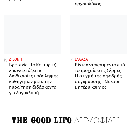
αρχαιολόγος
ΔΙΕΘΝΗ
ΕΛΛΑΔΑ
Βρετανία: Το Κέιμπριτζ
Βίντεο ντοκουμέντο από
επανεξετάζει τις
το τροχαίο στις Σέρρες:
διαδικασίες πρόσληψης
Η στιγμή της σφοδρής
καθηγητών μετά την
σύγκρουσης - Νεκροί
παραίτηση διδάσκοντα
μητέρα και γιος
για λογοκλοπή
ΔΗΜΟΦΙΛΗ
THE GOOD LIFO