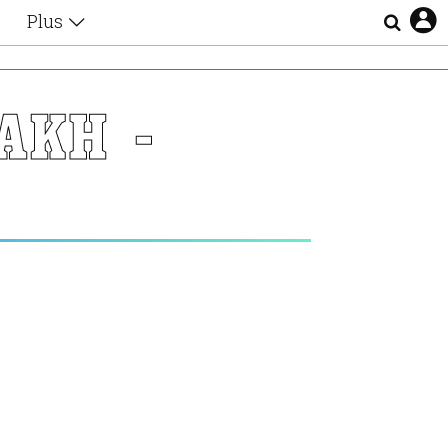
Plus
Θέματα
Συνεντεύξεις
Videos
ΑΚΗ -
τα
Αφιερώματα
Ζώδια
Εξομολογήσεις
Blogs
η
Οι Αθηναίοι
Απώλειες
Lgbtqi+
Επιλογές