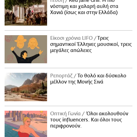
Γεύση
Red Jane Grill: Η πιο
νόστιμη και χαλαρή αυλή στα
Χανιά (ίσως και στην Ελλάδα)
Είκοσι χρόνια LIFO
Tρεις
σημαντικοί Έλληνες μουσικοί, τρεις
μεγάλες απώλειες
Ρεπορτάζ
Το θολό και δύσκολο
μέλλον της Μονής Σινά
Οπτική Γωνία
Όλοι ακολουθούν
τους influencers. Και όλοι τους
περιφρονούν.