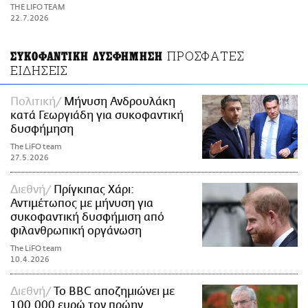
ΑΜΠΑ
THE LIFO TEAM
PRINT
22.7.2026
ΠΡΟΣΦΑΤΕΣ
ΣΥΚΟΦΑΝΤΙΚΗ ΔΥΣΦΗΜΗΣΗ
ΕΙΔΗΣΕΙΣ
Πολιτική
Μήνυση Ανδρουλάκη
κατά Γεωργιάδη για συκοφαντική
δυσφήμηση
The LiFO team
27.5.2026
Διεθνή
Πρίγκιπας Χάρι:
Αντιμέτωπος με μήνυση για
συκοφαντική δυσφήμιση από
φιλανθρωπική οργάνωση
The LiFO team
10.4.2026
Διεθνή
To BBC αποζημιώνει με
100.000 ευρώ τον πρώην