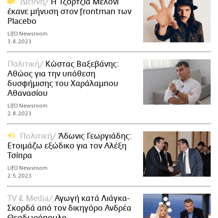
Διεθνή
Η Τζόρτζια Μελόνι
έκανε μήνυση στον frontman των
Placebo
LifO Newsroom
3.8.2023
Πολιτική
Κώστας Βαξεβάνης:
Αθώος για την υπόθεση
δυσφήμισης του Χαράλαμπου
Αθανασίου
LifO Newsroom
2.8.2023
Πολιτική
Άδωνις Γεωργιάδης:
Ετοιμάζω εξώδικο για τον Αλέξη
Τσίπρα
LifO Newsroom
2.5.2023
TV & Media
Αγωγή κατά Λιάγκα-
Σκορδά από τον δικηγόρο Ανδρέα
Θεοδωρόπουλο