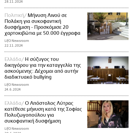
28.11.2024
Πολιτική
Μήνυση Λινού σε
Πολάκη για συκοφαντική
δυσφήμιση - Προσκόμισε 20
χαρτοκιβώτια με 50.000 έγγραφα
LifO Newsroom
22.11.2024
Ελλάδα
Η σύζυγος του
δικηγόρου για την καταγγελία της
ασκούμενης: Δέχομαι από αυτήν
διαδικτυακό bullying
LifO Newsroom
24.6.2024
Ελλάδα
Ο Απόστολος Λύτρας
κατέθεσε μήνυση κατά της Σοφίας
Πολυζωγοπούλου για
συκοφαντική δυσφήμιση
LifO Newsroom