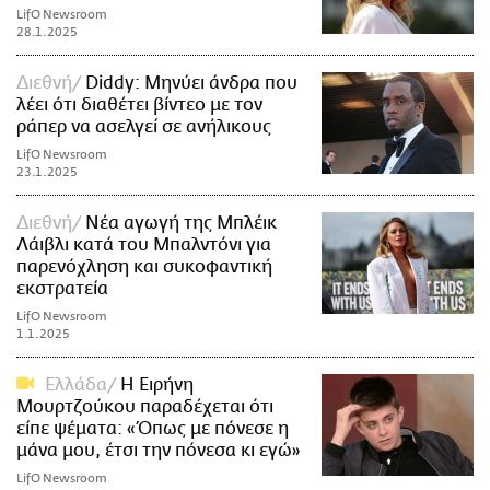
LifO Newsroom
28.1.2025
Διεθνή
Diddy: Μηνύει άνδρα που
λέει ότι διαθέτει βίντεο με τον
ράπερ να ασελγεί σε ανήλικους
LifO Newsroom
23.1.2025
Διεθνή
Νέα αγωγή της Μπλέικ
Λάιβλι κατά του Μπαλντόνι για
παρενόχληση και συκοφαντική
εκστρατεία
LifO Newsroom
1.1.2025
Ελλάδα
Η Ειρήνη
Μουρτζούκου παραδέχεται ότι
είπε ψέματα: «Όπως με πόνεσε η
μάνα μου, έτσι την πόνεσα κι εγώ»
LifO Newsroom