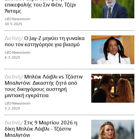
επικεφαλής του Σιν Φέιν, Τζέρι
Άνταμς
LifO Newsroom
30.5.2025
Διεθνή
Ο Jay-Z μηνύει τη γυναίκα
που τον κατηγόρησε για βιασμό
LifO Newsroom
4.3.2025
Διεθνή
Μπλέικ Λάιβλι vs Τζάστιν
Μπαλντόνι: Δικαστής ζητά από
τους δικηγόρους αυστηρή
μιντιακή εγκράτεια
LifO Newsroom
3.2.2025
Διεθνή
Στις 9 Μαρτίου 2026 η
δίκη Μπλέικ Λάιβλι - Τζάστιν
Μπαλντόνι