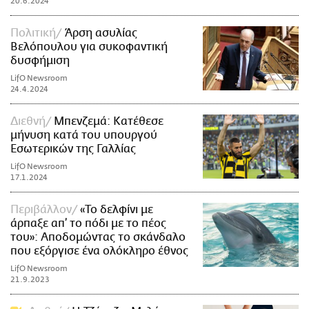
20.6.2024
Πολιτική
Άρση ασυλίας
Βελόπουλου για συκοφαντική
δυσφήμιση
LifO Newsroom
24.4.2024
Διεθνή
Μπενζεμά: Κατέθεσε
μήνυση κατά του υπουργού
Εσωτερικών της Γαλλίας
LifO Newsroom
17.1.2024
Περιβάλλον
«Το δελφίνι με
άρπαξε απ’ το πόδι με το πέος
του»: Αποδομώντας το σκάνδαλο
που εξόργισε ένα ολόκληρο έθνος
LifO Newsroom
21.9.2023