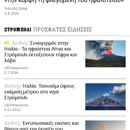
«την κορφή τη φλεγομένη του ηφαιστείου»
ΑΜΠΑ
THE LIFO TEAM
PRINT
5.8.2026
ΠΡΟΣΦΑΤΕΣ ΕΙΔΗΣΕΙΣ
ΣΤΡΟΜΠΟΛΙ
Διεθνή
Συναγερμός στην
Ιταλία - Τα ηφαίστεια Αίτνα και
Στρόμπολι εκτοξεύουν τέφρα και
λάβα
LifO Newsroom
5.7.2024
Διεθνή
Ιταλία: Τσουνάμι ύψους
ενάμιση μέτρου στο νησί
Στρόμπολι
LifO Newsroom
4.12.2022
Διεθνή
Εντυπωσιακές εικόνες και
βίντεο από την έκρηξη του