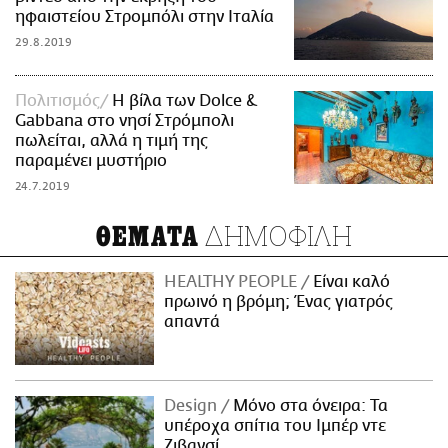
ηφαιστείου Στρομπόλι στην Ιταλία
29.8.2019
Πολιτισμός
H βίλα των Dolce &
Gabbana στο νησί Στρόμπολι
πωλείται, αλλά η τιμή της
παραμένει μυστήριο
24.7.2019
ΔΗΜΟΦΙΛΗ
ΘΕΜΑΤΑ
HEALTHY PEOPLE
Είναι καλό
πρωινό η βρόμη; Ένας γιατρός
απαντά
Design
Μόνο στα όνειρα: Τα
υπέροχα σπίτια του Ιμπέρ ντε
Ζιβανσί