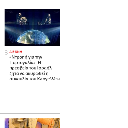
ΔΙΕΘΝΗ
«Ντροπή για την
Πορτογαλία»: Η
πρεσβεία του Ισραήλ
ζητά να ακυρωθεί η
συναυλία του Kanye West