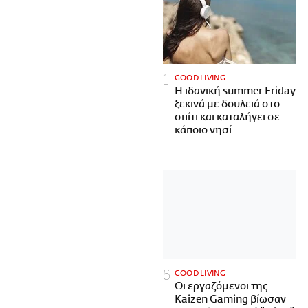
GOOD LIVING
Η ιδανική summer Friday
ξεκινά με δουλειά στο
σπίτι και καταλήγει σε
κάποιο νησί
GOOD LIVING
Οι εργαζόμενοι της
Kaizen Gaming βίωσαν