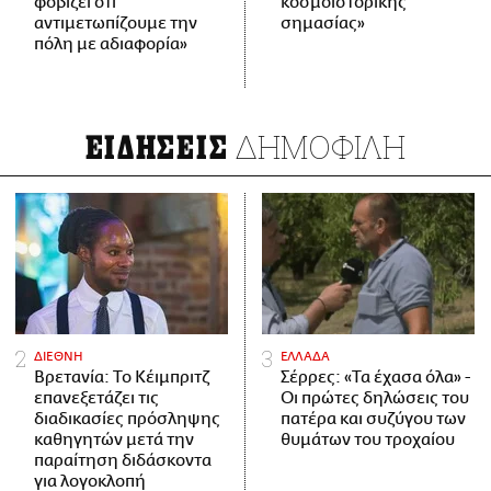
φοβίζει ότι
κοσμοϊστορικής
αντιμετωπίζουμε την
σημασίας»
πόλη με αδιαφορία»
ΔΗΜΟΦΙΛΗ
ΕΙΔΗΣΕΙΣ
ΔΙΕΘΝΗ
ΕΛΛΑΔΑ
Βρετανία: Το Κέιμπριτζ
Σέρρες: «Τα έχασα όλα» -
επανεξετάζει τις
Οι πρώτες δηλώσεις του
διαδικασίες πρόσληψης
πατέρα και συζύγου των
καθηγητών μετά την
θυμάτων του τροχαίου
παραίτηση διδάσκοντα
για λογοκλοπή