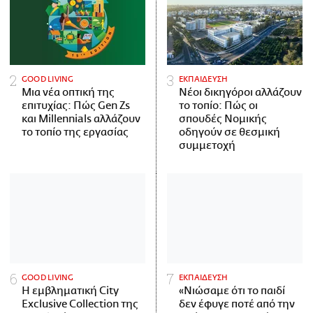
GOOD LIVING
ΕΚΠΑΙΔΕΥΣΗ
Μια νέα οπτική της
Νέοι δικηγόροι αλλάζουν
επιτυχίας: Πώς Gen Zs
το τοπίο: Πώς οι
και Millennials αλλάζουν
σπουδές Νομικής
το τοπίο της εργασίας
οδηγούν σε θεσμική
συμμετοχή
GOOD LIVING
ΕΚΠΑΙΔΕΥΣΗ
Η εμβληματική City
«Νιώσαμε ότι το παιδί
Exclusive Collection της
δεν έφυγε ποτέ από την