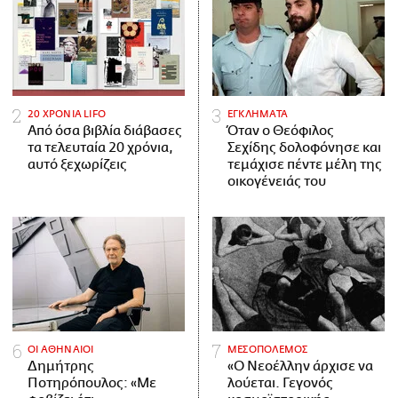
20 ΧΡΟΝΙΑ LIFO
ΕΓΚΛΗΜΑΤΑ
Από όσα βιβλία διάβασες
Όταν ο Θεόφιλος
τα τελευταία 20 χρόνια,
Σεχίδης δολοφόνησε και
αυτό ξεχωρίζεις
τεμάχισε πέντε μέλη της
οικογένειάς του
ΟΙ ΑΘΗΝΑΙΟΙ
ΜΕΣΟΠΟΛΕΜΟΣ
Δημήτρης
«Ο Νεοέλλην άρχισε να
Ποτηρόπουλος: «Με
λούεται. Γεγονός