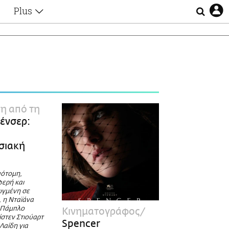
Plus
Θέματα
Συνεντεύξεις
Videos
τα
Αφιερώματα
Ζώδια
Εξομολογήσεις
Blogs
η
η από τη
Οι Αθηναίοι
ένσερ:
Απώλειες
Lgbtqi+
σιακή
Επιλογές
πότομη,
φερή και
ωγμένη σε
, η Νταϊάνα
 Πάμπλο
Κινηματογράφος
ίστεν Στιούαρτ
Spencer
Λαίδη για