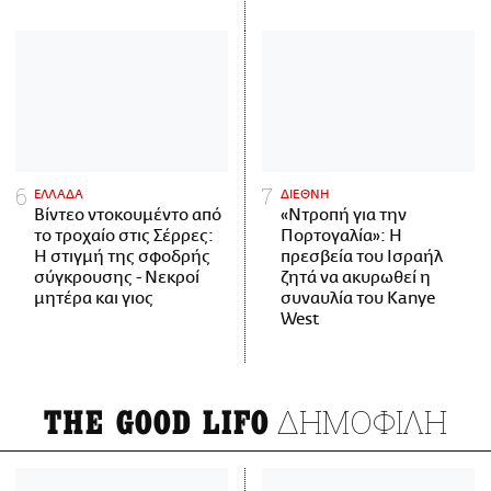
ΕΛΛΑΔΑ
ΔΙΕΘΝΗ
Βίντεο ντοκουμέντο από
«Ντροπή για την
το τροχαίο στις Σέρρες:
Πορτογαλία»: Η
Η στιγμή της σφοδρής
πρεσβεία του Ισραήλ
σύγκρουσης - Νεκροί
ζητά να ακυρωθεί η
μητέρα και γιος
συναυλία του Kanye
West
ΔΗΜΟΦΙΛΗ
THE GOOD LIFO