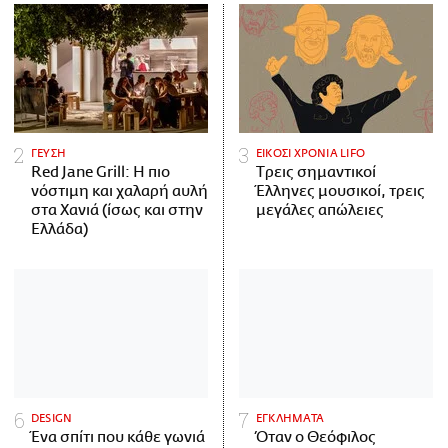
ΓΕΥΣΗ
ΕΙΚΟΣΙ ΧΡΟΝΙΑ LIFO
Red Jane Grill: Η πιο
Tρεις σημαντικοί
νόστιμη και χαλαρή αυλή
Έλληνες μουσικοί, τρεις
στα Χανιά (ίσως και στην
μεγάλες απώλειες
Ελλάδα)
DESIGN
ΕΓΚΛΗΜΑΤΑ
Ένα σπίτι που κάθε γωνιά
Όταν ο Θεόφιλος