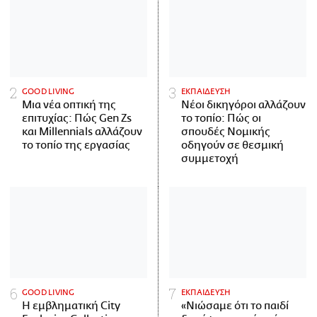
GOOD LIVING
ΕΚΠΑΙΔΕΥΣΗ
Μια νέα οπτική της
Νέοι δικηγόροι αλλάζουν
επιτυχίας: Πώς Gen Zs
το τοπίο: Πώς οι
και Millennials αλλάζουν
σπουδές Νομικής
το τοπίο της εργασίας
οδηγούν σε θεσμική
συμμετοχή
GOOD LIVING
ΕΚΠΑΙΔΕΥΣΗ
Η εμβληματική City
«Νιώσαμε ότι το παιδί