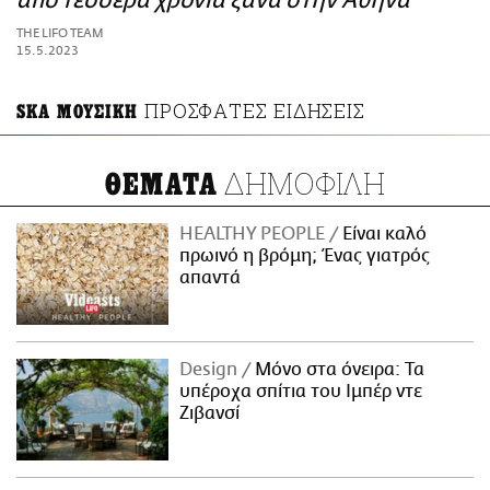
από τέσσερα χρόνια ξανά στην Αθήνα
ΑΜΠΑ
THE LIFO TEAM
PRINT
15.5.2023
ΠΡΟΣΦΑΤΕΣ ΕΙΔΗΣΕΙΣ
SKA ΜΟΥΣΙΚΗ
ΔΗΜΟΦΙΛΗ
ΘΕΜΑΤΑ
HEALTHY PEOPLE
Είναι καλό
πρωινό η βρόμη; Ένας γιατρός
απαντά
Design
Μόνο στα όνειρα: Τα
υπέροχα σπίτια του Ιμπέρ ντε
Ζιβανσί