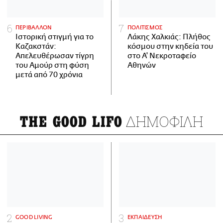
ΠΕΡΙΒΑΛΛΟΝ
ΠΟΛΙΤΙΣΜΟΣ
Ιστορική στιγμή για το
Λάκης Χαλκιάς: Πλήθος
Καζακστάν:
κόσμου στην κηδεία του
Απελευθέρωσαν τίγρη
στο Α' Νεκροταφείο
του Αμούρ στη φύση
Αθηνών
μετά από 70 χρόνια
ΔΗΜΟΦΙΛΗ
THE GOOD LIFO
GOOD LIVING
ΕΚΠΑΙΔΕΥΣΗ