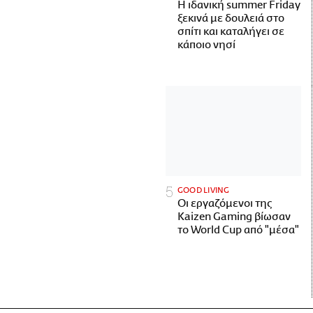
Η ιδανική summer Friday
ξεκινά με δουλειά στο
σπίτι και καταλήγει σε
κάποιο νησί
GOOD LIVING
Οι εργαζόμενοι της
Kaizen Gaming βίωσαν
το World Cup από "μέσα"