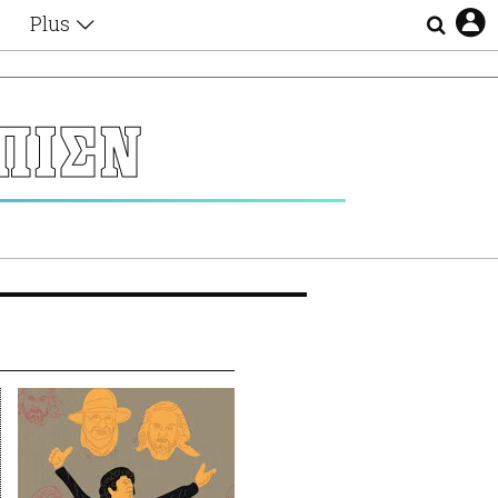
Plus
Θέματα
Συνεντεύξεις
Videos
ΠΙΣΝ
τα
Αφιερώματα
Ζώδια
Εξομολογήσεις
Blogs
η
Οι Αθηναίοι
Απώλειες
Lgbtqi+
Επιλογές