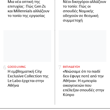
Μια νέα οπτική της
Νέοι δικηγόροι αλλάζουν
επιτυχίας: Πώς Gen Zs
το τοπίο: Πώς οι
και Millennials αλλάζουν
σπουδές Νομικής
το τοπίο της εργασίας
οδηγούν σε θεσμική
συμμετοχή
GOOD LIVING
ΕΚΠΑΙΔΕΥΣΗ
Η εμβληματική City
«Νιώσαμε ότι το παιδί
Exclusive Collection της
δεν έφυγε ποτέ από την
Le Labo έρχεται στην
Αθήνα»: Η εμπειρία
Αθήνα
οικογενειών που
επέλεξαν σπουδές στην
Κύπρο