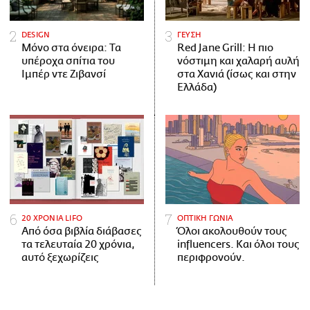
DESIGN
ΓΕΥΣΗ
Μόνο στα όνειρα: Τα
Red Jane Grill: Η πιο
υπέροχα σπίτια του
νόστιμη και χαλαρή αυλή
Ιμπέρ ντε Ζιβανσί
στα Χανιά (ίσως και στην
Ελλάδα)
20 ΧΡΟΝΙΑ LIFO
ΟΠΤΙΚΗ ΓΩΝΙΑ
Από όσα βιβλία διάβασες
Όλοι ακολουθούν τους
τα τελευταία 20 χρόνια,
influencers. Και όλοι τους
αυτό ξεχωρίζεις
περιφρονούν.