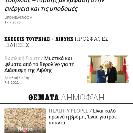
Τουρκίας – Λιβύης με έμφαση στην
ΑΜΠΑ
ενέργεια και τις υποδομές
PRINT
LIFO NEWSROOM
17.7.2025
ΠΡΟΣΦΑΤΕΣ
ΣΧΕΣΕΙΣ ΤΟΥΡΚΙΑΣ - ΛΙΒΥΗΣ
ΕΙΔΗΣΕΙΣ
Βασιλική Σιούτη
Μυστικά και
ψέματα από το Βερολίνο για τη
Διάσκεψη της Λιβύης
Βασιλική Σιούτη
7.6.2021
ΔΗΜΟΦΙΛΗ
ΘΕΜΑΤΑ
HEALTHY PEOPLE
Είναι καλό
πρωινό η βρόμη; Ένας γιατρός
απαντά