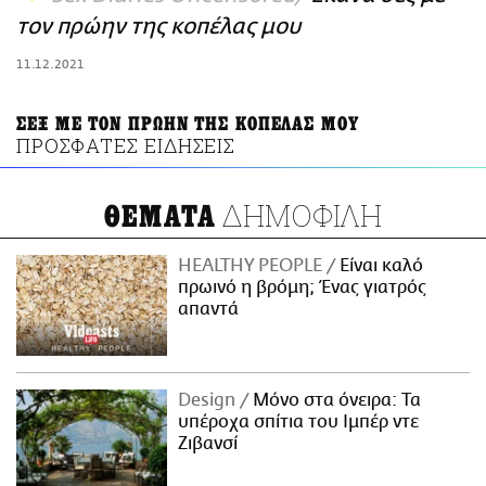
ΑΜΠΑ
τον πρώην της κοπέλας μου
PRINT
11.12.2021
ΣΕΞ ΜΕ ΤΟΝ ΠΡΩΗΝ ΤΗΣ ΚΟΠΕΛΑΣ ΜΟΥ
ΠΡΟΣΦΑΤΕΣ ΕΙΔΗΣΕΙΣ
ΔΗΜΟΦΙΛΗ
ΘΕΜΑΤΑ
HEALTHY PEOPLE
Είναι καλό
πρωινό η βρόμη; Ένας γιατρός
απαντά
Design
Μόνο στα όνειρα: Τα
υπέροχα σπίτια του Ιμπέρ ντε
Ζιβανσί