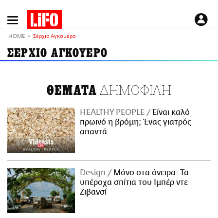
Παράκαμψη
προς
το
ΕΙΔΗΣΕΙΣ
κυρίως
HOME
Σέρχιο Αγκουέρο
περιεχόμενο
CULTURE
ΣΕΡΧΙΟ ΑΓΚΟΥΕΡΟ
ΑΠΟΨΕΙΣ
ΤΡΟΠΟΣ ΖΩΗΣ
ΔΗΜΟΦΙΛΗ
ΘΕΜΑΤΑ
PODCASTS
Plus
HEALTHY PEOPLE
Είναι καλό
πρωινό η βρόμη; Ένας γιατρός
απαντά
LIFO SHOP
NEWSLETTER
Design
Μόνο στα όνειρα: Τα
ΜΙΚΡΟΠΡΑΓΜΑΤΑ
υπέροχα σπίτια του Ιμπέρ ντε
THE GOOD LIFO
Ζιβανσί
LIFOLAND
CITY GUIDE