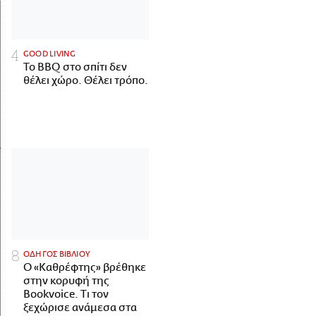
GOOD LIVING
Το BBQ στο σπίτι δεν
θέλει χώρο. Θέλει τρόπο.
ΟΔΗΓΟΣ ΒΙΒΛΙΟΥ
Ο «Καθρέφτης» βρέθηκε
στην κορυφή της
Bookvoice. Τι τον
ξεχώρισε ανάμεσα στα