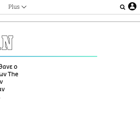
Plus
Θέματα
Συνεντεύξεις
Videos
ΑΝ
τα
Αφιερώματα
Ζώδια
Εξομολογήσεις
Blogs
η
θανε ο
Οι Αθηναίοι
ων The
Απώλειες
ν
Lgbtqi+
αν
Επιλογές
ν