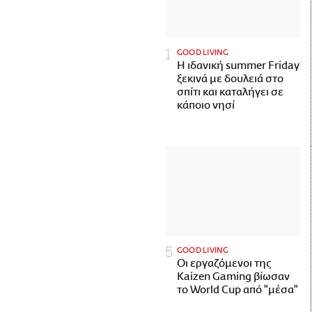
GOOD LIVING
Η ιδανική summer Friday
ξεκινά με δουλειά στο
σπίτι και καταλήγει σε
κάποιο νησί
GOOD LIVING
Οι εργαζόμενοι της
Kaizen Gaming βίωσαν
το World Cup από "μέσα"