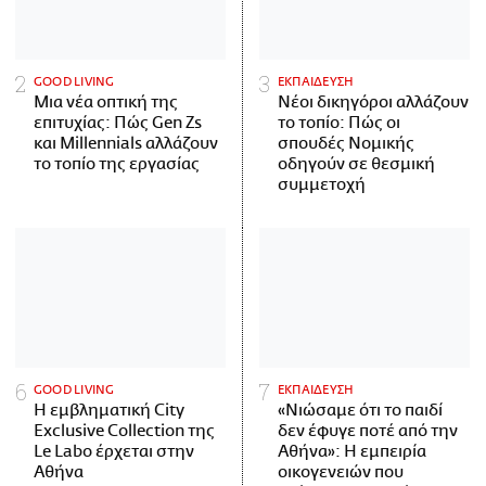
GOOD LIVING
ΕΚΠΑΙΔΕΥΣΗ
Μια νέα οπτική της
Νέοι δικηγόροι αλλάζουν
επιτυχίας: Πώς Gen Zs
το τοπίο: Πώς οι
και Millennials αλλάζουν
σπουδές Νομικής
το τοπίο της εργασίας
οδηγούν σε θεσμική
συμμετοχή
GOOD LIVING
ΕΚΠΑΙΔΕΥΣΗ
Η εμβληματική City
«Νιώσαμε ότι το παιδί
Exclusive Collection της
δεν έφυγε ποτέ από την
Le Labo έρχεται στην
Αθήνα»: Η εμπειρία
Αθήνα
οικογενειών που