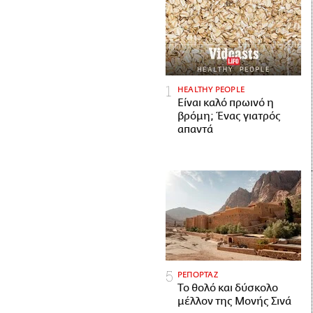
HEALTHY PEOPLE
Είναι καλό πρωινό η
βρόμη; Ένας γιατρός
απαντά
ΡΕΠΟΡΤΑΖ
Το θολό και δύσκολο
μέλλον της Μονής Σινά