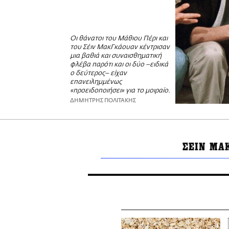
Οι θάνατοι του Μάθιου Πέρι και
του Σέιν ΜακΓκάουαν κέντρισαν
μια βαθιά και συναισθηματική
φλέβα παρότι και οι δύο –ειδικά
ο δεύτερος– είχαν
επανειλημμένως
«προειδοποιήσει» για το μοιραίο.
ΔΗΜΗΤΡΗΣ ΠΟΛΙΤΑΚΗΣ
ΣΕΙΝ ΜΑ