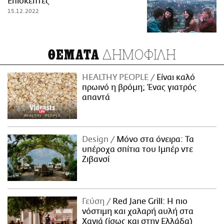
Επισκέπτες
15.12.2022
ΔΗΜΟΦΙΛΗ
ΘΕΜΑΤΑ
HEALTHY PEOPLE
Είναι καλό
πρωινό η βρόμη; Ένας γιατρός
απαντά
Design
Μόνο στα όνειρα: Τα
υπέροχα σπίτια του Ιμπέρ ντε
Ζιβανσί
Γεύση
Red Jane Grill: Η πιο
νόστιμη και χαλαρή αυλή στα
Χανιά (ίσως και στην Ελλάδα)