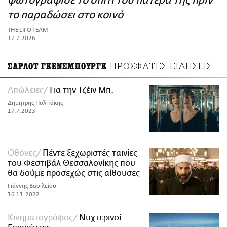
φωτογράφισε το σπίτι του πατέρα της πριν
ΑΜΠΑ
το παραδώσει στο κοινό
PRINT
THE LIFO TEAM
17.7.2026
ΠΡΟΣΦΑΤΕΣ ΕΙΔΗΣΕΙΣ
ΣΑΡΛΟΤ ΓΚΕΝΣΜΠΟΥΡΓΚ
Απώλειες
Για την Τζέιν Μπ.
Δημήτρης Πολιτάκης
17.7.2023
Οθόνες
Πέντε ξεχωριστές ταινίες
του Φεστιβάλ Θεσσαλονίκης που
θα δούμε προσεχώς στις αίθουσες
Γιάννης Βασιλείου
16.11.2022
Κινηματογράφος
Νυχτερινοί