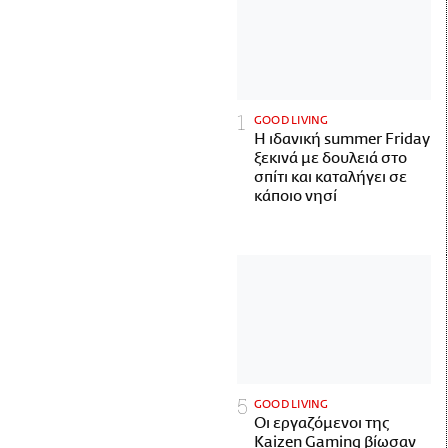
GOOD LIVING
Η ιδανική summer Friday
ξεκινά με δουλειά στο
σπίτι και καταλήγει σε
κάποιο νησί
GOOD LIVING
Οι εργαζόμενοι της
Kaizen Gaming βίωσαν