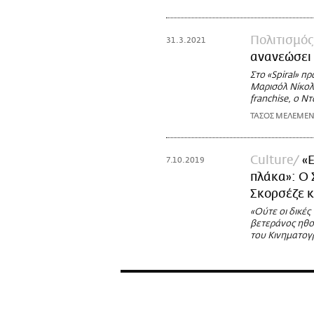
Πολιτισμός
31.3.2021
ανανεώσει 
Στo «Spiral» π
Μαρισόλ Νίκολς
franchise, ο Ν
ΤΑΣΟΣ ΜΕΛΕΜΕΝ
Culture
«Ε
7.10.2019
πλάκα»: Ο 
Σκορσέζε κ
«Ούτε οι δικές
βετεράνος ηθοπ
του Κινηματογ