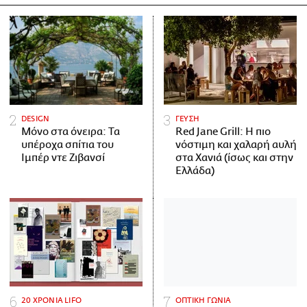
DESIGN
ΓΕΥΣΗ
Μόνο στα όνειρα: Τα
Red Jane Grill: Η πιο
υπέροχα σπίτια του
νόστιμη και χαλαρή αυλή
Ιμπέρ ντε Ζιβανσί
στα Χανιά (ίσως και στην
Ελλάδα)
20 ΧΡΟΝΙΑ LIFO
ΟΠΤΙΚΗ ΓΩΝΙΑ