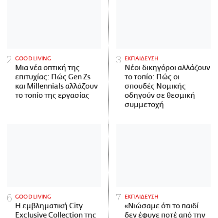
GOOD LIVING
ΕΚΠΑΙΔΕΥΣΗ
Μια νέα οπτική της
Νέοι δικηγόροι αλλάζουν
επιτυχίας: Πώς Gen Zs
το τοπίο: Πώς οι
και Millennials αλλάζουν
σπουδές Νομικής
το τοπίο της εργασίας
οδηγούν σε θεσμική
συμμετοχή
GOOD LIVING
ΕΚΠΑΙΔΕΥΣΗ
Η εμβληματική City
«Νιώσαμε ότι το παιδί
Exclusive Collection της
δεν έφυγε ποτέ από την