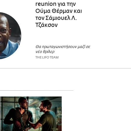
reunion για την
Ούμα Θέρμαν και
τον Σάμιουελ Λ.
Τζάκσον
Θα πρωταγωνιστήσουν μαζί σε
νέο θρίλερ
THE LIFO TEAM