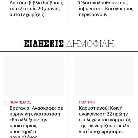
Από όσα βιβλία διάβασες
Όλοι ακολουθούν τους
τα τελευταία 20 χρόνια,
influencers. Και όλοι τους
αυτό ξεχωρίζεις
περιφρονούν.
ΔΗΜΟΦΙΛΗ
ΕΙΔΗΣΕΙΣ
ΠΟΛΙΤΙΣΜΟΣ
ΠΟΛΙΤΙΚΗ
Βρετανία: Ανασκαφές σε
Καρυστιανού: Κοινή
πυρηνική εγκατάσταση
ανακοίνωση 22 πρώην
«θα αλλάξουν την
στελεχών του κόμματός
προϊστορία»,
της - «Γνωρίζουμε καλά
υποστηρίζει
γιατί αποχωρήσαμε»
αρχαιολόγος