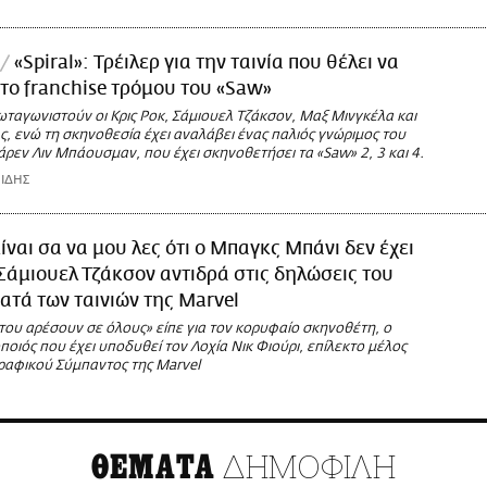
«Spiral»: Τρέιλερ για την ταινία που θέλει να
το franchise τρόμου του «Saw»
ρωταγωνιστούν οι Κρις Ροκ, Σάμιουελ Τζάκσον, Μαξ Μινγκέλα και
, ενώ τη σκηνοθεσία έχει αναλάβει ένας παλιός γνώριμος του
τάρεν Λιν Μπάουσμαν, που έχει σκηνοθετήσει τα «Saw» 2, 3 και 4.
ΙΔΗΣ
ίναι σα να μου λες ότι ο Μπαγκς Μπάνι δεν έχει
Σάμιουελ Τζάκσον αντιδρά στις δηλώσεις του
ατά των ταινιών της Marvel
 του αρέσουν σε όλους» είπε για τον κορυφαίο σκηνοθέτη, ο
οιός που έχει υποδυθεί τον Λοχία Νικ Φιούρι, επίλεκτο μέλος
ραφικού Σύμπαντος της Marvel
ΔΗΜΟΦΙΛΗ
ΘΕΜΑΤΑ